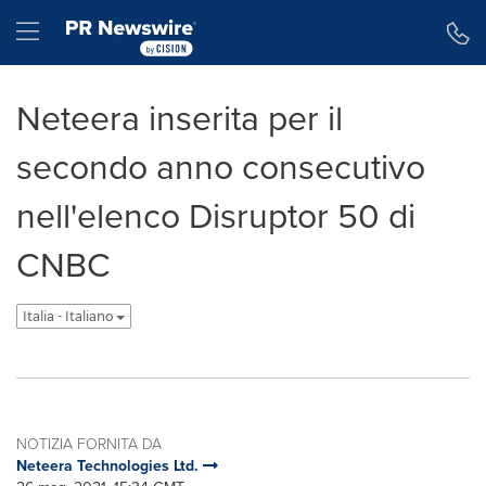
Dichiarazione di accessibilità
Salta la navigazione
Hamburger menu
Neteera inserita per il
secondo anno consecutivo
nell'elenco Disruptor 50 di
CNBC
Italia - Italiano
NOTIZIA FORNITA DA
Neteera Technologies Ltd.