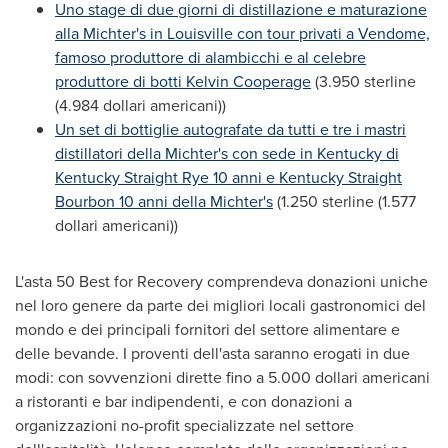
Uno stage di due giorni di distillazione e maturazione
alla Michter's in
Louisville
con tour privati a Vendome,
famoso produttore di alambicchi e al celebre
produttore di botti Kelvin Cooperage
(3.950 sterline
(4.984 dollari americani))
Un set di bottiglie autografate da tutti e tre i mastri
distillatori della Michter's con sede in
Kentucky
di
Kentucky Straight Rye 10 anni e Kentucky Straight
Bourbon 10 anni della Michter's
(1.250 sterline (1.577
dollari americani))
L'asta 50 Best for Recovery comprendeva donazioni uniche
nel loro genere da parte dei migliori locali gastronomici del
mondo e dei principali fornitori del settore alimentare e
delle bevande. I proventi dell'asta saranno erogati in due
modi: con sovvenzioni dirette fino a 5.000 dollari americani
a ristoranti e bar indipendenti, e con donazioni a
organizzazioni no-profit specializzate nel settore