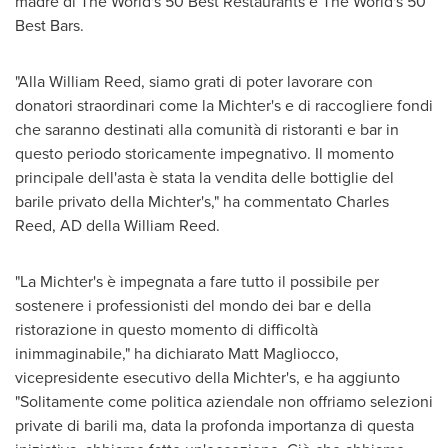
madre di The World's 50 Best Restaurants e The World's 50
Best Bars.
"
Alla William Reed
, siamo grati di poter lavorare con
donatori straordinari come la Michter's e di raccogliere fondi
che saranno destinati alla comunità di ristoranti e bar in
questo periodo storicamente impegnativo. Il momento
principale dell'asta è stata la vendita delle bottiglie del
barile privato della Michter's," ha commentato
Charles
Reed
, AD della William Reed.
"La Michter's è impegnata a fare tutto il possibile per
sostenere i professionisti del mondo dei bar e della
ristorazione in questo momento di difficoltà
inimmaginabile," ha dichiarato
Matt Magliocco
,
vicepresidente esecutivo della Michter's, e ha aggiunto
"Solitamente come politica aziendale non offriamo selezioni
private di barili ma, data la profonda importanza di questa