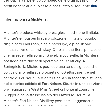
dell'ospitalità. L'elenco completo delle organizzazioni no-
profit beneficiarie può essere consultato al seguente
link
.
Informazioni su Michter's:
Michter's produce whiskey prestigiosi in edizione limitata.
Michter's è nota per la sua produzione limitata di bourbon,
single barrel bourbon, single barrel rye, e produzione
limitata di American whiskey. Oltre alla distilleria principale
che ha sede nella zona di Shively a
Louisville
, la Michter's
possiede altre due sedi operative nel
Kentucky
. A
Springfield
, la Michter's possiede una tenuta agricola che
coltiva grano nella sua proprietà di 60 ettari, mentre nel
centro di
Louisville
, la Michter's ha la sua seconda distilleria
nello storico edificio di Fort Nelson. Situata in una posizione
privilegiata sulla West Main Street di fronte al Louisville
Slugger e nello stesso isolato del Frazier Museum, la
Michter's Fort Nelson Distillery possiede il leggendario