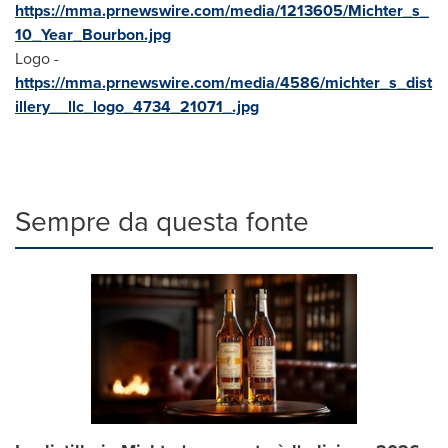
https://mma.prnewswire.com/media/1213605/Michter_s_
10_Year_Bourbon.jpg
Logo -
https://mma.prnewswire.com/media/4586/michter_s_dist
illery__llc_logo_4734_21071_.jpg
Sempre da questa fonte