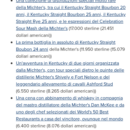
Una collezione di distribuzioni speciali molto rare
della Michter's, tra cui il Kentucky Straight Bourbon 20
anni, il Kentucky Straight Bourbon 25 anni, il Kentucky
Straight Rye 25 anni, e le espressioni del Celebration
Sour Mash della Michter's
(17.000 sterline (21.451
dollari americani))
La prima bottiglia in assoluto di Kentucky Straight
Boubon 24 anni
della Michter's (11.950 sterline (15.079
dollari americani))
Un'avventura in
Kentucky
di due giorni organizzata
dalla Michter's, con tour speciali dietro le quinte delle
distillerie Michter's Shively e Fort Nelson e del
leggendario allevamento di cavalli Ashford Stud
(6.550 sterline (8.265 dollari americani))
Una cena con abbinamento di whiskey in compagnia
del mastro distillatore della Michter's
Dan McKee
e da
uno degli chef selezionati dei World's 50 Best
Restaurants a casa del vincitore, ovunque nel mondo
(6.400 sterline (8.076 dollari americani))