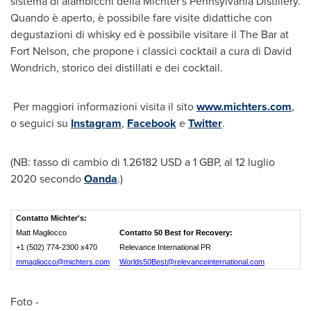
sistema di alambicchi della Michter's Pennsylvania Distillery.
Quando è aperto, è possibile fare visite didattiche con
degustazioni di whisky ed è possibile visitare il The Bar at
Fort Nelson, che propone i classici cocktail a cura di
David
Wondrich
, storico dei distillati e dei cocktail.
Per maggiori informazioni visita il sito
www.michters.com
,
o seguici su
Instagram
,
Facebook
e
Twitter
.
(NB: tasso di cambio di
1.26182 USD
a
1 GBP
, al 12 luglio
2020 secondo
Oanda
.)
Contatto Michter's:
Matt Magliocco
Contatto 50 Best for Recovery:
+1 (502) 774-2300 x470
Relevance International PR
mmagliocco@michters.com
Worlds50Best@relevanceinternational.com
Foto -