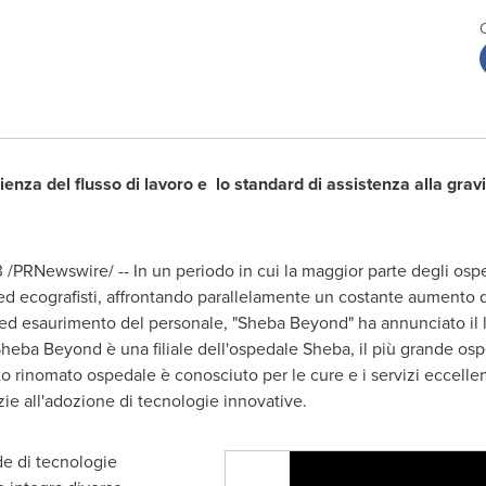
cienza del flusso di lavoro e
lo standard di assistenza alla gravi
3
/PRNewswire/ -- In un periodo in cui la maggior parte degli ospe
ri ed ecografisti, affrontando parallelamente un costante aumento 
ed esaurimento del personale, "Sheba Beyond" ha annunciato il la
heba Beyond è una filiale dell'ospedale Sheba, il più grande osped
o rinomato ospedale è conosciuto per le cure e i servizi eccellen
azie all'adozione di tecnologie innovative.
e di tecnologie