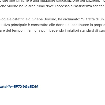
e visite alle cliniche e una maggiore soddisfazione dei pazienti. C
che vivono nelle aree rurali dove l'accesso all'assistenza sanitaria
ologia e ostetricia di Sheba Beyond, ha dichiarato: "Si tratta di u
iettivo principale è consentire alle donne di continuare la propria
are del tempo in famiglia pur ricevendo i migliori standard di cur
/watch?v=EF7X9GcEZrM