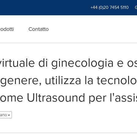
+44 (0)20 7454 5110
odotti
Contatto
tuale di ginecologia e oste
genere, utilizza la tecnol
me Ultrasound per l'assi
liano