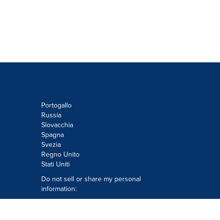
Portogallo
Russia
Slovacchia
Spagna
Svezia
Regno Unito
Stati Uniti
Do not sell or share my personal
information:
Submit via
Privacy@cision.com
Call Privacy toll-free: 877-297-8921