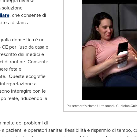
e integra diverse
la soluzione
iare
, che consente di
site a distanza.
grafia domestica è un
to CE per l'uso da casa e
rescritto dai medici e
ci di routine. Consente
sere fetale
nte. Queste ecografie
'interpretazione a
sono interagire con le
po reale, riducendo la
Pulsenmore's Home Ultrasound - Clinician-Gu
 molte dei problemi di
a pazienti e operatori sanitari flessibilità e risparmio di tempo