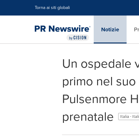
Dichiarazione di accessibilità
Salta la navigazione
Torna ai siti globali
Notizie
Pr
Un ospedale vir
primo nel suo 
Pulsenmore Ho
prenatale
Italia - Ita