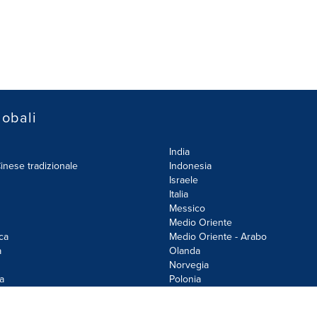
lobali
India
inese tradizionale
Indonesia
Israele
Italia
Messico
Medio Oriente
ca
Medio Oriente - Arabo
a
Olanda
Norvegia
a
Polonia