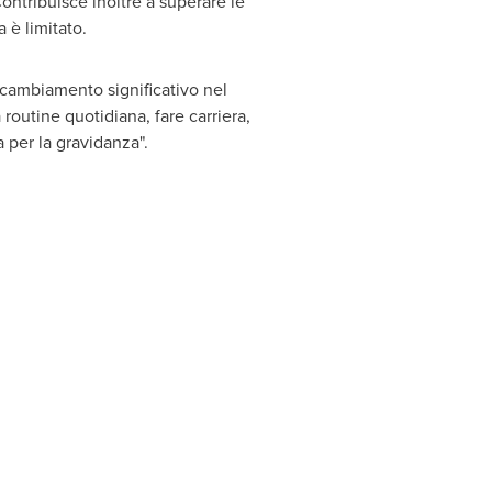
ontribuisce inoltre a superare le
 è limitato.
n cambiamento significativo nel
 routine quotidiana, fare carriera,
a per la gravidanza".