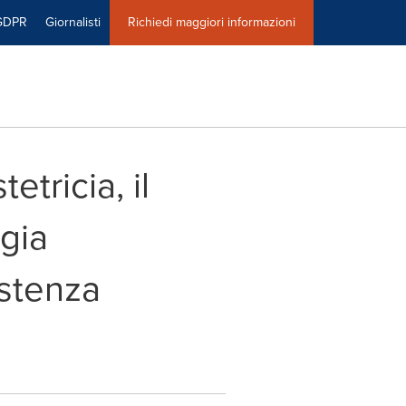
GDPR
Giornalisti
Richiedi maggiori informazioni
tricia, il
ogia
stenza