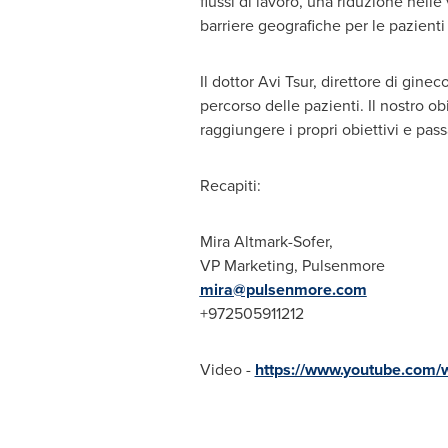
flussi di lavoro, una riduzione nell
barriere geografiche per le pazienti 
Il dottor
Avi Tsur
, direttore di ginec
percorso delle pazienti. Il nostro ob
raggiungere i propri obiettivi e pass
Recapiti:
Mira Altmark-Sofer
,
VP Marketing, Pulsenmore
mira@pulsenmore.com
+972505911212
Video -
https://www.youtube.com