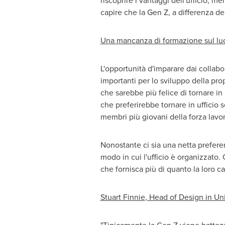
riscoprire i vantaggi dell'ufficio, m
capire che la Gen Z, a differenza dei
Una mancanza di formazione sul luo
L'opportunità d'imparare dai collabo
importanti per lo sviluppo della prop
che sarebbe più felice di tornare in
che preferirebbe tornare in ufficio 
membri più giovani della forza lavoro
Nonostante ci sia una netta preferen
modo in cui l'ufficio è organizzato.
che fornisca più di quanto la loro 
Stuart Finnie
, Head of Design in U