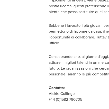
"Tipicamente la Gen Z viene battezz
nostra ricerca, questi preferiscono 
niente che possa sostituire quel sen
Sebbene i lavoratori più giovani b
permettono di lavorare da casa, il n
l'opportunità di collaborare. Tuttavi
ufficio.
Considerando che, al giorno d'oggi,
attirare i migliori talenti in un mer
futuro. Le organizzazioni che cercan
personale, saranno le più competitiv
Contatto:
Vickie Collinge
+44 (0)1582 790705