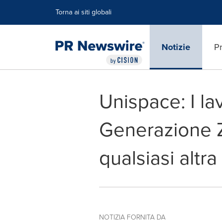
Dichiarazione di accessibilità
Salta la navigazione
Torna ai siti globali
Notizie
Pr
Unispace: I la
Generazione Z, 
qualsiasi altra
NOTIZIA FORNITA DA