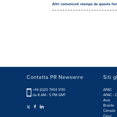
Altri comunicati stampa da questa fon
Contatta PR Newswire
Siti g
+44 (0)20 7454 5110
APAC
da 8 AM - 5 PM GMT
APAC - C
Asia
Brasile
Canada
Ceco