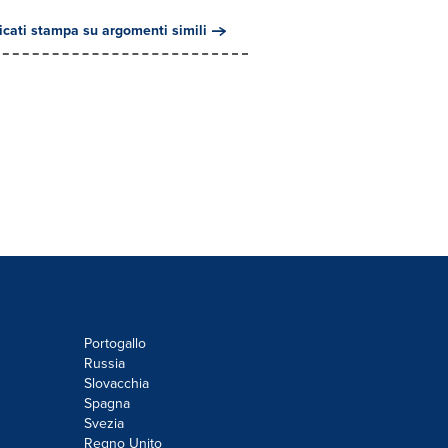
cati stampa su argomenti simili
Portogallo
Russia
Slovacchia
Spagna
Svezia
Regno Unito