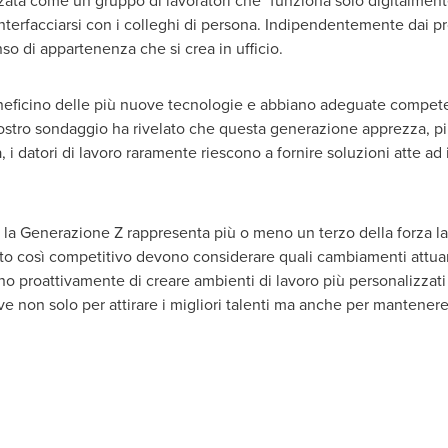
ata come un gruppo di lavoratori che "funziona solo digitalmente
interfacciarsi con i colleghi di persona. Indipendentemente dai pr
so di appartenenza che si crea in ufficio.
eneficino delle più nuove tecnologie e abbiano adeguate compet
ostro sondaggio ha rivelato che questa generazione apprezza, più d
a, i datori di lavoro raramente riescono a fornire soluzioni atte a
 la Generazione Z rappresenta più o meno un terzo della forza l
cato così competitivo devono considerare quali cambiamenti attuare 
o proattivamente di creare ambienti di lavoro più personalizzati e
e non solo per attirare i migliori talenti ma anche per mantenere