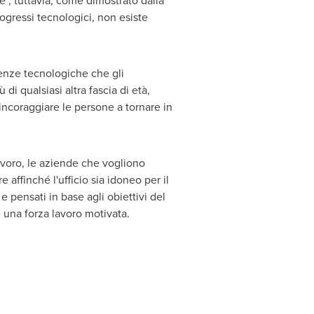
", tuttavia, come dimostrato dalla
ogressi tecnologici, non esiste
enze tecnologiche che gli
i qualsiasi altra fascia di età,
d incoraggiare le persone a tornare in
avoro, le aziende che vogliono
affinché l'ufficio sia idoneo per il
 pensati in base agli obiettivi del
 una forza lavoro motivata.