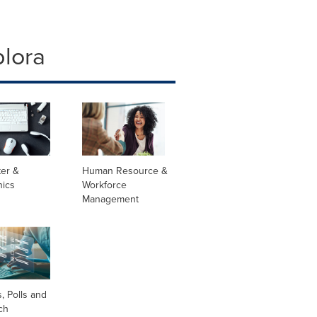
plora
er &
Human Resource &
nics
Workforce
Management
, Polls and
ch