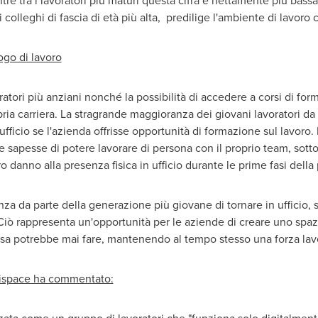
entre tra i lavoratori più maturi questa cifra è nettamente più bass
 colleghi di fascia di età più alta, predilige l'ambiente di lavoro 
go di lavoro
ratori più anziani nonché la possibilità di accedere a corsi di fo
ria carriera. La stragrande maggioranza dei giovani lavoratori da 
 ufficio se l'azienda offrisse opportunità di formazione sul lavoro
se sapesse di potere lavorare di persona con il proprio team, sot
 danno alla presenza fisica in ufficio durante le prime fasi della 
za da parte della generazione più giovane di tornare in ufficio, 
 Ciò rappresenta un'opportunità per le aziende di creare uno spazi
casa potrebbe mai fare, mantenendo al tempo stesso una forza lav
nispace ha commentato: