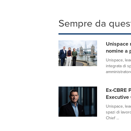
Sempre da quest
Unispace r
nomine a p
Unispace, lea
integrata di 
amministratore
Ex-CBRE P
Executive 
Unispace, lead
spazi di lavor
Chief ...