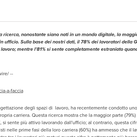
a ricerca, nonostante siano nati in un mondo digitale, la maggi
n ufficio. Sulla base dei nostri dati, il 78% dei lavoratori della
di lavoro; mentre l'81% si sente completamente estraniato qua
re/ --
ia-a-faccia
ogettazione degli spazi di lavoro, ha recentemente condotto uno 
 propria carriera. Questa ricerca mostra che la maggior parte (79%)
si sente più attivo lavorando dall'ufficio; al contrario, questa cifr
sti nelle prime fasi della loro carriera (60%) ha ammesso che il la