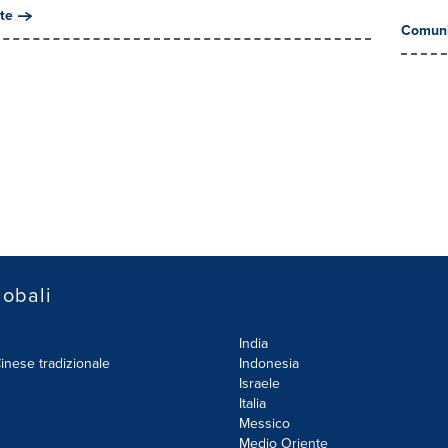
te
Comuni
lobali
India
inese tradizionale
Indonesia
Israele
Italia
Messico
Medio Oriente