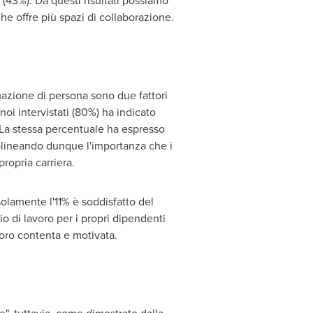
a (43%). Da questi risultati possiamo
che offre più spazi di collaborazione.
rmazione di persona sono due fattori
noi intervistati (80%) ha indicato
. La stessa percentuale ha espresso
tolineando dunque l'importanza che i
propria carriera.
solamente l'11% è soddisfatto del
o di lavoro per i propri dipendenti
oro contenta e motivata.