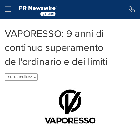
Dichiarazione di accessibilità
Salta la navigazione
Hamburger menu
VAPORESSO: 9 anni di
continuo superamento
dell'ordinario e dei limiti
Italia - Italiano