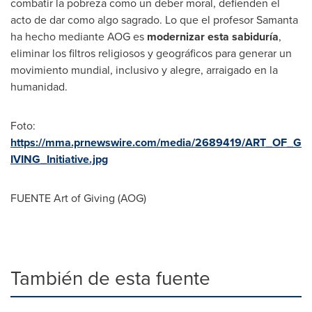
combatir la pobreza como un deber moral, defienden el
acto de dar como algo sagrado. Lo que el profesor Samanta
ha hecho mediante AOG es
modernizar
esta sabiduría
,
eliminar los filtros religiosos y geográficos para generar un
movimiento mundial, inclusivo y alegre, arraigado en la
humanidad.
Foto:
https://mma.prnewswire.com/media/2689419/ART_OF_G
IVING_Initiative.jpg
FUENTE Art of Giving (AOG)
También de esta fuente