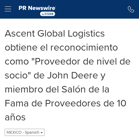
Declaración de accesibilidad
Saltar la navegación
Hamburger menu
Ascent Global Logistics
obtiene el reconocimiento
como "Proveedor de nivel de
socio" de John Deere y
miembro del Salón de la
Fama de Proveedores de 10
años
MEXICO - Spanish