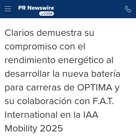
Declaración de accesibilidad
Saltar la navegación
Hamburger menu
Clarios demuestra su
compromiso con el
rendimiento energético al
desarrollar la nueva batería
para carreras de OPTIMA y
su colaboración con F.A.T.
International en la IAA
Mobility 2025