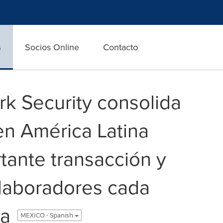
s
Socios Online
Contacto
k Security consolida
en América Latina
tante transacción y
laboradores cada
ia
MEXICO - Spanish