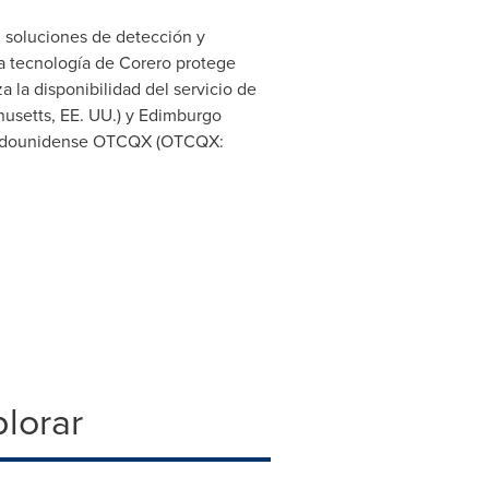
 soluciones de detección y
La tecnología de Corero protege
la disponibilidad del servicio de
usetts
, EE. UU.) y Edimburgo
estadounidense OTCQX (OTCQX:
lorar