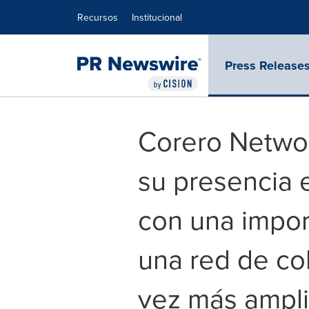
Declaración de accesibilidad
Saltar la navegación
Recursos
Institucional
Press Release
Corero Networ
su presencia 
con una impor
una red de co
vez más ampl