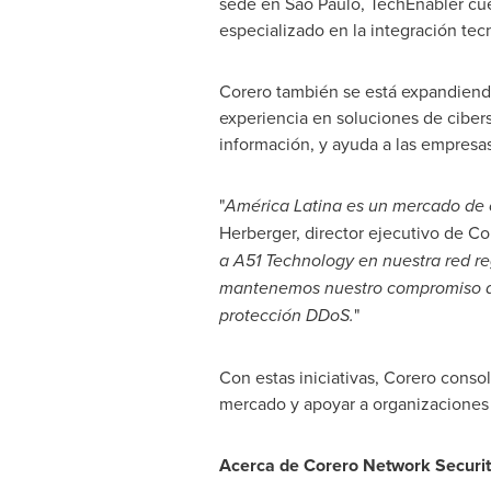
sede en São Paulo, TechEnabler cue
especializado en la integración tecn
Corero también se está expandiend
experiencia en soluciones de ciberse
información, y ayuda a las empres
"
América Latina es un mercado de c
Herberger
, director ejecutivo de Co
a A51 Technology en nuestra red r
mantenemos nuestro compromiso de 
protección DDoS.
"
Con estas iniciativas, Corero conso
mercado y apoyar a organizaciones
Acerca de Corero Network Securit