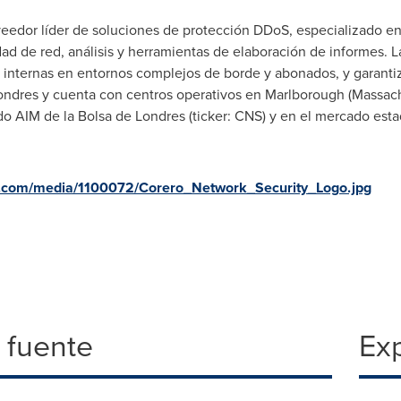
eedor líder de soluciones de protección DDoS, especializado en
dad de red, análisis y herramientas de elaboración de informes. 
internas en entornos complejos de borde y abonados, y garantiza 
Londres y cuenta con centros operativos en
Marlborough
(
Massach
cado AIM de la Bolsa de Londres (ticker: CNS) y en el mercado 
e.com/media/1100072/Corero_Network_Security_Logo.jpg
 fuente
Exp