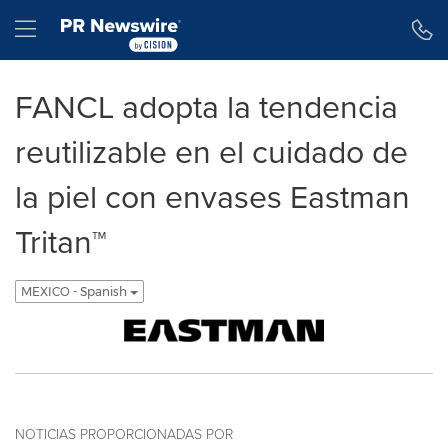
Declaración de accesibilidad
Saltar la navegación
Hamburger menu
FANCL adopta la tendencia
reutilizable en el cuidado de
la piel con envases Eastman
Tritan™
MEXICO - Spanish
NOTICIAS PROPORCIONADAS POR