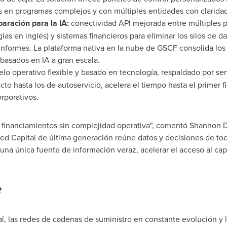
s en programas complejos y con múltiples entidades con claridad
aración para la IA:
conectividad API mejorada entre múltiples p
glas en inglés) y sistemas financieros para eliminar los silos de d
informes. La plataforma nativa en la nube de GSCF consolida los
s basados en IA a gran escala.
o operativo flexible y basado en tecnología, respaldado por ser
to hasta los de autoservicio, acelera el tiempo hasta el primer 
orporativos.
en financiamientos sin complejidad operativa", comentó
Shannon D
d Capital de última generación reúne datos y decisiones de tod
una única fuente de información veraz, acelerar el acceso al capi
?
al, las redes de cadenas de suministro en constante evolución y 