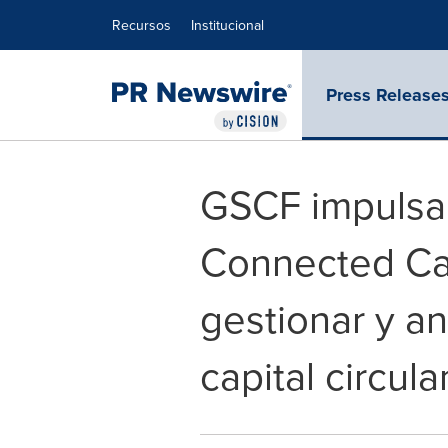
Declaración de accesibilidad
Saltar la navegación
Recursos
Institucional
Press Release
GSCF impulsa 
Connected Cap
gestionar y a
capital circula