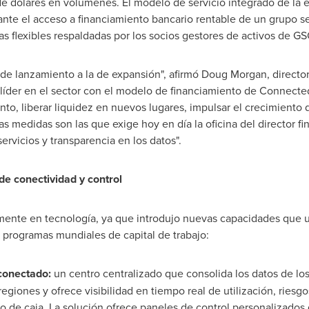
e dólares en volúmenes. El modelo de servicio integrado de la e
iante el acceso a financiamiento bancario rentable de un grupo se
as flexibles respaldadas por los socios gestores de activos de GS
de lanzamiento a la de expansión", afirmó
Doug Morgan
, direct
s líder en el sector con el modelo de financiamiento de Connecte
ento, liberar liquidez en nuevos lugares, impulsar el crecimiento
s medidas son las que exige hoy en día la oficina del director f
servicios y transparencia en los datos".
de conectividad y control
mente en tecnología, ya que introdujo nuevas capacidades que un
s programas mundiales de capital de trabajo:
 conectado:
un centro centralizado que consolida los datos de l
egiones y ofrece visibilidad en tiempo real de utilización, riesg
ujo de caja. La solución ofrece paneles de control personalizados