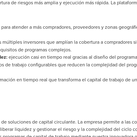
rtura de riesgos más amplia y ejecución más rápida. La platafo
para atender a más compradores, proveedores y zonas geográfica
s múltiples inversores que amplían la cobertura a compradores sin
requisitos de programas complejos.
dez:
ejecución casi en tiempo real gracias al diseño del programa 
os de trabajo configurables que reducen la complejidad del pro
mación en tiempo real que transforma el capital de trabajo de u
de soluciones de capital circulante. La empresa permite a las co
liberar liquidez y gestionar el riesgo y la complejidad del ciclo c
programas de capital de trabajo mediante nuestra innovadora of