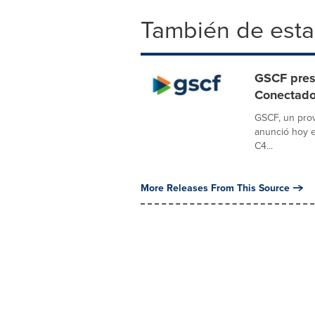
También de esta
GSCF prese
Conectad
GSCF, un prov
anunció hoy e
C4...
More Releases From This Source