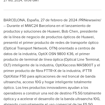
27 feb, 2024, 19:06 GMT
BARCELONA
, España
,
27 de febrero de 2024
/PRNewswire/
-- Durante el MWC24
Barcelona
en el lanzamiento de
productos y soluciones de Huawei,
Bob Chen
, presidente
de la línea de negocio de productos ópticos de Huawei,
presentó el primer producto de redes de transporte óptico
(Optical Transport Network, OTN) orientado a centros de
datos de la industria, OptiX OSN 9800 K36, el primer
producto de terminal de línea óptica (Optical Line Terminal,
OLT) inteligente de la industria, OptiXaccess MA5800T y el
primer producto de fibra FTTR+X de la industria, iFTTR
OptiXstar F50 para aplicaciones de red troncal de banda
ultraancha, acceso 10G y hogar inteligente totalmente
óptico. Los tres productos innovadores ayudan a los
operadores a construir una red de destino F5.5G totalmente
óptica y a acelerar el desarrollo de la banda ultraancha 10G,
abriendo conjuntamente el uso comercial de las F5.5G.