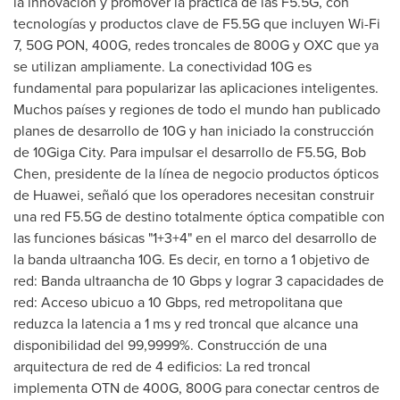
la innovación y promover la práctica de las F5.5G, con
tecnologías y productos clave de F5.5G que incluyen Wi-Fi
7, 50G PON, 400G, redes troncales de 800G y OXC que ya
se utilizan ampliamente. La conectividad 10G es
fundamental para popularizar las aplicaciones inteligentes.
Muchos países y regiones de todo el mundo han publicado
planes de desarrollo de 10G y han iniciado la construcción
de 10Giga City. Para impulsar el desarrollo de F5.5G,
Bob
Chen
, presidente de la línea de negocio productos ópticos
de Huawei, señaló que los operadores necesitan construir
una red F5.5G de destino totalmente óptica compatible con
las funciones básicas "1+3+4" en el marco del desarrollo de
la banda ultraancha 10G. Es decir, en torno a 1 objetivo de
red: Banda ultraancha de 10 Gbps y lograr 3 capacidades de
red: Acceso ubicuo a 10 Gbps, red metropolitana que
reduzca la latencia a 1 ms y red troncal que alcance una
disponibilidad del 99,9999%. Construcción de una
arquitectura de red de 4 edificios: La red troncal
implementa
OTN de
400G, 800G para conectar centros de