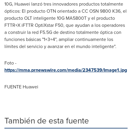
10G, Huawei lanzó tres innovadores productos totalmente
ópticos: El producto OTN orientado a CC OSN 9800 K36, el
producto OLT inteligente 10G MA5800T y el producto
FTTR+X iFTTR OptiXstar F50, que ayudan a los operadores
a construir la red F5.5G de destino totalmente óptica con
funciones básicas "1+3+4", ampliar continuamente los
límites del servicio y avanzar en el mundo inteligente".
Foto -
https://mma.prnewswire.com/media/2347539/Image1.jpg
FUENTE Huawei
También de esta fuente