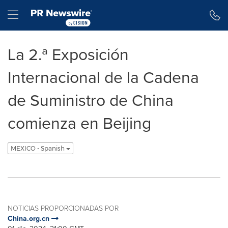
Declaración de accesibilidad
Saltar la navegación
Hamburger menu
La 2.ª Exposición
Internacional de la Cadena
de Suministro de China
comienza en Beijing
MEXICO - Spanish
NOTICIAS PROPORCIONADAS POR
China.org.cn