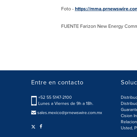
Foto -
https://mma.prnewswire.co
FUENTE Farizon New Energy Comme
Entre en contacto
Soluc
+52 55 5147-2100
Distribu
Lunes a Viernes de 9h a 18h.
Distribu
Guarant
sales.mexico@prnewswire.com.mx
Cision I
Relacion
Usted, P