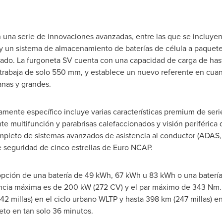
una serie de innovaciones avanzadas, entre las que se incluyen 
o y un sistema de almacenamiento de baterías de célula a paquet
cado. La furgoneta SV cuenta con una capacidad de carga de hast
ltrabaja de solo 550 mm, y establece un nuevo referente en cuant
anas y grandes.
amente específico incluye varias características premium de ser
ante multifunción y parabrisas calefaccionados y visión periféric
pleto de sistemas avanzados de asistencia al conductor (ADAS, p
e seguridad de cinco estrellas de Euro NCAP.
opción de una batería de 49 kWh, 67 kWh u 83 kWh o una baterí
ncia máxima es de 200 kW (272 CV) y el par máximo de 343 Nm.
2 millas) en el ciclo urbano WLTP y hasta 398 km (247 millas) e
eto en tan solo 36 minutos.