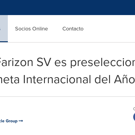
s
Socios Online
Contacto
Farizon SV es preseleccio
eta Internacional del Añ
cle Group