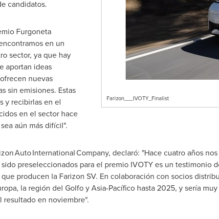
 de candidatos.
remio Furgoneta
s encontramos en un
o sector, ya que hay
e aportan ideas
 ofrecen nuevas
as sin emisiones. Estas
Farizon___IVOTY_Finalist
y recibirlas en el
idos en el sector hace
sea aún más difícil".
izon Auto International Company, declaró: "Hace cuatro años nos p
sido preseleccionados para el premio IVOTY es un testimonio del
n que producen la Farizon SV. En colaboración con socios distri
opa, la región del Golfo y Asia-Pacífico hasta 2025, y sería muy 
 resultado en noviembre".