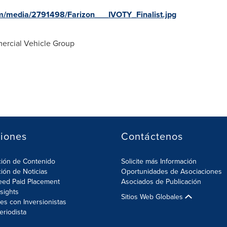
m/media/2791498/Farizon___IVOTY_Finalist.jpg
rcial Vehicle Group
iones
Contáctenos
ción de Contenido
Solicite más Información
ción de Noticias
Oportunidades de Asociaciones
eed Paid Placement
Asociados de Publicación
nsights
Sitios Web Globales
es con Inversionistas
eriodista