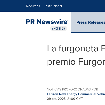
Declaración de accesibilidad
Saltar la navegación
Recursos
Institucional
Press Release
La furgoneta 
premio Furgon
NOTICIAS PROPORCIONADAS POR
Farizon New Energy Commercial Vehi
09 oct, 2025, 21:00 GMT