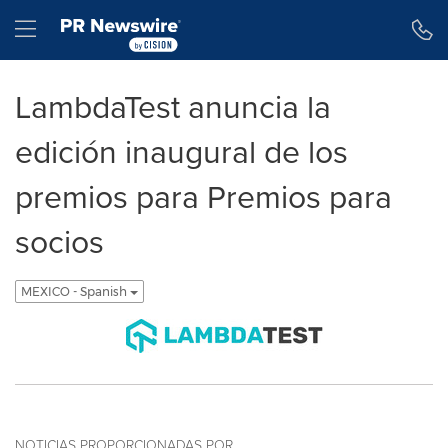
Declaración de accesibilidad
Saltar la navegación
Hamburger menu
LambdaTest anuncia la
edición inaugural de los
premios para Premios para
socios
MEXICO - Spanish
NOTICIAS PROPORCIONADAS POR