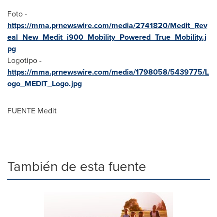
Foto -
https://mma.prnewswire.com/media/2741820/Medit_Rev
eal_New_Medit_i900_Mobility_Powered_True_Mobility.j
pg
Logotipo -
https://mma.prnewswire.com/media/1798058/5439775/L
ogo_MEDIT_Logo.jpg
FUENTE Medit
También de esta fuente