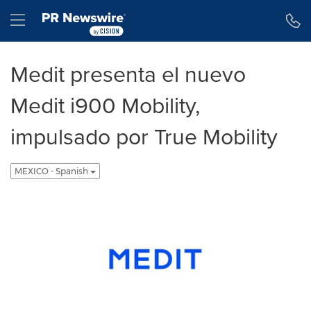
Declaración de accesibilidad
Saltar la navegación
Hamburger menu
Medit presenta el nuevo
Medit i900 Mobility,
impulsado por True Mobility
MEXICO - Spanish