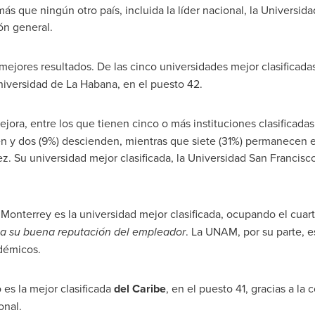
más que ningún otro país, incluida la líder nacional, la Universi
ión general.
mejores resultados. De las cinco universidades mejor clasificada
 Universidad de La Habana, en el puesto 42.
ejora, entre los que tienen cinco o más instituciones clasificada
den y dos (9%) descienden, mientras que siete (31%) permanecen 
ez. Su universidad mejor clasificada, la Universidad San Francis
 Monterrey es la universidad mejor clasificada, ocupando el cuart
y a su buena
reputación del empleador
. La UNAM, por su parte, e
adémicos.
o
es la mejor clasificada
del Caribe
, en el puesto 41, gracias a la 
sonal.