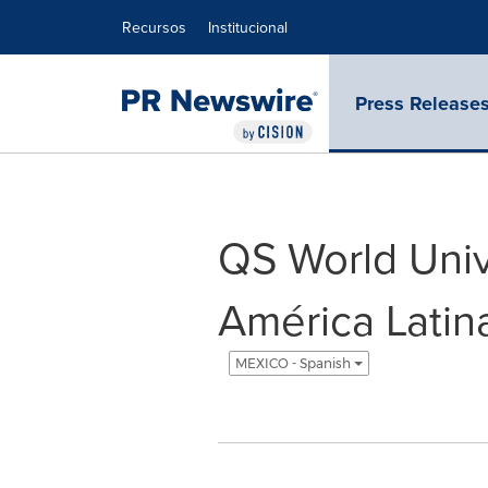
Declaración de accesibilidad
Saltar la navegación
Recursos
Institucional
Press Release
QS World Univ
América Latin
MEXICO - Spanish