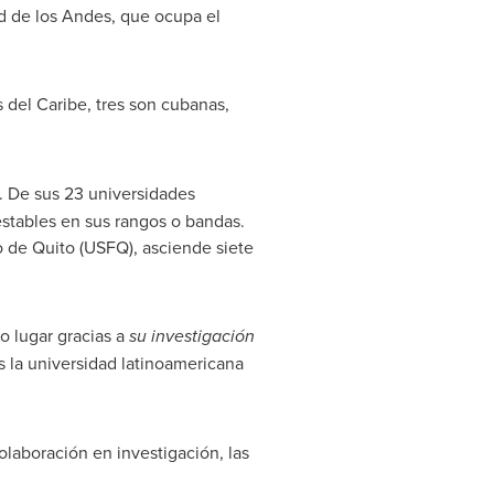
dad de los Andes, que ocupa el
s del Caribe, tres son cubanas,
s. De sus 23 universidades
estables en sus rangos o bandas.
co de
Quito
(USFQ), asciende siete
o lugar gracias a
su investigación
s la universidad latinoamericana
colaboración en investigación, las