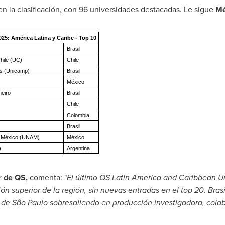
en la clasificación, con 96 universidades destacadas. Le sigue
Mé
25: América Latina y Caribe - Top 10
Brasil
Chile (UC)
Chile
as (Unicamp)
Brasil
México
neiro
Brasil
Chile
Colombia
Brasil
e México (UNAM)
México
A)
Argentina
r de QS,
comenta: "
El último QS Latin America and
Caribbean Un
ón superior de la región, sin nuevas entradas en el top 20. Brasi
 de São Paulo sobresaliendo en producción investigadora, colab