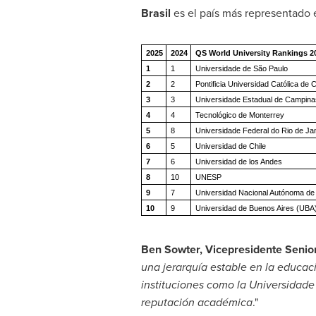
Brasil
es el país más representado 
2025
2024
QS World University Rankings 20
1
1
Universidade de São Paulo
2
2
Pontificia Universidad Católica de 
3
3
Universidade Estadual de Campin
4
4
Tecnológico de Monterrey
5
8
Universidade Federal do Rio de Ja
6
5
Universidad de Chile
7
6
Universidad de los Andes
8
10
UNESP
9
7
Universidad Nacional Autónoma d
10
9
Universidad de Buenos Aires (UB
Ben Sowter
, Vicepresidente Senio
una jerarquía estable en la educaci
instituciones como la Universidade
reputación académica
."