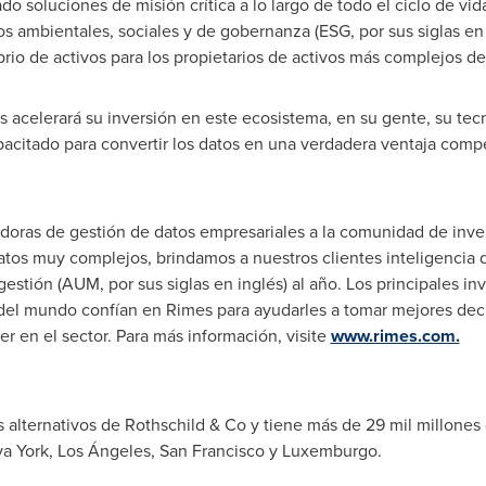
 soluciones de misión crítica a lo largo de todo el ciclo de vida
s ambientales, sociales y de gobernanza (ESG, por sus siglas en i
brio de activos para los propietarios de activos más complejos d
 acelerará su inversión en este ecosistema, en su gente, su tec
pacitado para convertir los datos en una verdadera ventaja compe
doras de gestión de datos empresariales a la comunidad de inve
atos muy complejos, brindamos a nuestros clientes inteligencia 
gestión (AUM, por sus siglas en inglés) al año. Los principales in
del mundo confían en Rimes para ayudarles a tomar mejores decis
er en el sector. Para más información, visite
www.rimes.com.
s alternativos de Rothschild & Co y tiene más de 29 mil millones 
a York
, Los Ángeles,
San Francisco
y Luxemburgo.