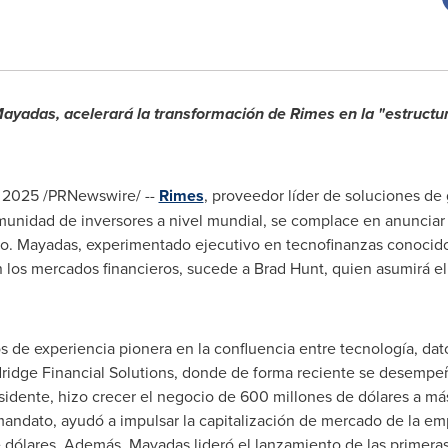
Mayadas
, acelerará la transformación de Rimes en la "estructur
e 2025
/PRNewswire/ --
Rimes
, proveedor líder de soluciones de
omunidad de inversores a nivel mundial, se complace en anunciar
vo. Mayadas, experimentado ejecutivo en tecnofinanzas conocido
n los mercados financieros, sucede a
Brad Hunt
, quien asumirá el
e experiencia pionera en la confluencia entre tecnología, datos
ridge Financial Solutions, donde de forma reciente se desemp
sidente, hizo crecer el negocio de 600 millones de dólares a má
 mandato, ayudó a impulsar la capitalización de mercado de la e
e dólares. Además, Mayadas lideró el lanzamiento de las primeras