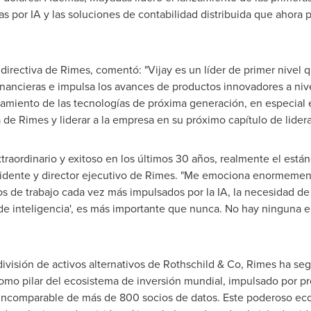
as por IA y las soluciones de contabilidad distribuida que ahora 
a directiva de Rimes, comentó: "Vijay es un líder de primer nivel 
inancieras e impulsa los avances de productos innovadores a ni
hamiento de las tecnologías de próxima generación, en especial 
ia de Rimes y liderar a la empresa en su próximo capítulo de lide
raordinario y exitoso en los últimos 30 años, realmente el están
sidente y director ejecutivo de Rimes. "Me emociona enormeme
s de trabajo cada vez más impulsados por la IA, la necesidad de
 de inteligencia', es más importante que nunca. No hay ninguna
división de activos alternativos de Rothschild & Co, Rimes ha s
omo pilar del ecosistema de inversión mundial, impulsado por p
d incomparable de más de 800 socios de datos. Este poderoso eco