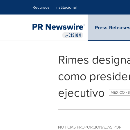
Declaración de accesibilidad
Saltar la navegación
Recursos
Institucional
Press Release
Rimes designa
como presiden
ejecutivo
MEXICO - 
NOTICIAS PROPORCIONADAS POR