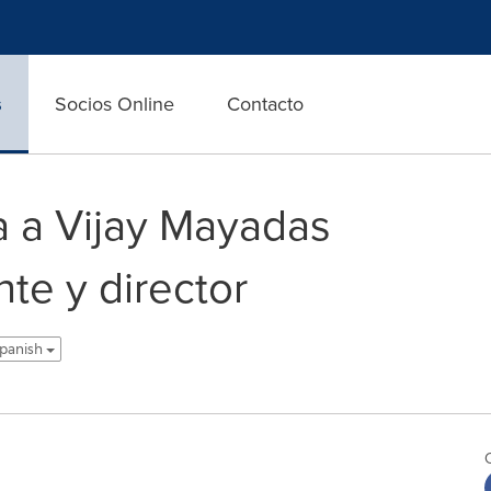
s
Socios Online
Contacto
 a Vijay Mayadas
te y director
Spanish