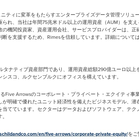
ミュニティに変革をもたらすエンタープライズデータ管理ソリュ
駆られ、当社は年間75兆米ドル以上の運用資産（AUM）を支
数の機関投資家、資産運用会社、サービスプロバイダーは、正
断を支援するため、Rimesを信頼しています。詳細について
ild & Coのオルタナティブ資産部門であり、運用資産総額290億ユ
ンシスコ、ルクセンブルクにオフィスを構えています。
るFive Arrowsのコーポレート・プライベート・エクイテ
しが明確で優れたユニット経済性を備えたビジネスモデル、潜
を当てています。セクターはデータおよびソフトウェア、テク
す。
schildandco.com/en/five-arrows/corporate-private-equity/
をご