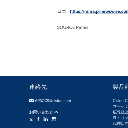
ロゴ -
https://mma.prnewswire.c
SOURCE Rimes
連絡先
製品
APACCS@cision.com
Cision 
マーケ
お問い合わせ
広報担
IR・コ
代理店