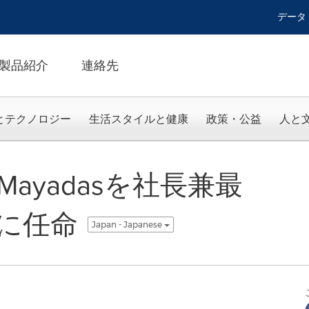
データ
製品紹介
連絡先
とテクノロジー
生活スタイルと健康
政策・公益
人と
ay Mayadasを社長兼最
に任命
Japan - Japanese