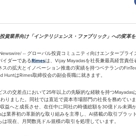
、Rimesの投資業界向け「インテリジェンス・ファブリック」への変革
RNewswire/ -- グローバル投資コミュニティ向けエンター
バイダーである
Rimes
は、Vijay Mayadasを社長兼最高経
の拡大とイノベーション推進の実績を持つベテランのFinTech経営
d HuntはRimes取締役会の副会長職に就きます。
において25年以上の先駆的な経験を持つMayadasは、Broadridge
sに加わりました。同社では直近で資本市場部門の社長を務めてい
常収益へと成長させ、在任中に同社の時価総額を30億ドル未満か
dasは業界初の革新的な取り組みを主導し、AI搭載の取引プラ
らは現在、月間数兆ドル規模の取引を処理しています。