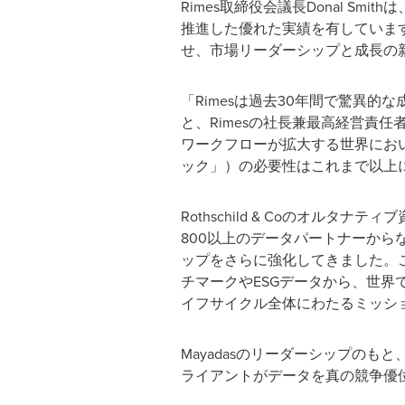
Rimes取締役会議長Donal Sm
推進した優れた実績を有しています。
せ、市場リーダーシップと成長の
「Rimesは過去30年間で驚異
と、Rimesの社長兼最高経営責任者
ワークフローが拡大する世界にお
ック」）の必要性はこれまで以上に
Rothschild & Coのオルタ
800以上のデータパートナーか
ップをさらに強化してきました。こ
チマークやESGデータから、世
イフサイクル全体にわたるミッシ
Mayadasのリーダーシップの
ライアントがデータを真の競争優