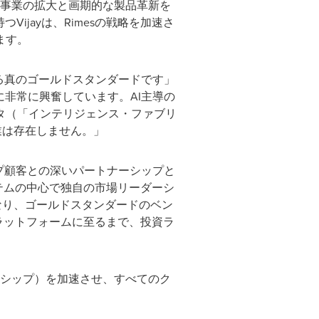
Tech事業の拡大と画期的な製品革新を
jayは、Rimesの戦略を加速さ
ます。
ける真のゴールドスタンダードです」
会に非常に興奮しています。AI主導の
タ（「インテリジェンス・ファブリ
業は存在しません。」
ルーチップ顧客との深いパートナーシップと
テムの中心で独自の市場リーダーシ
なり、ゴールドスタンダードのベン
ラットフォームに至るまで、投資ラ
ナーシップ）を加速させ、すべてのク