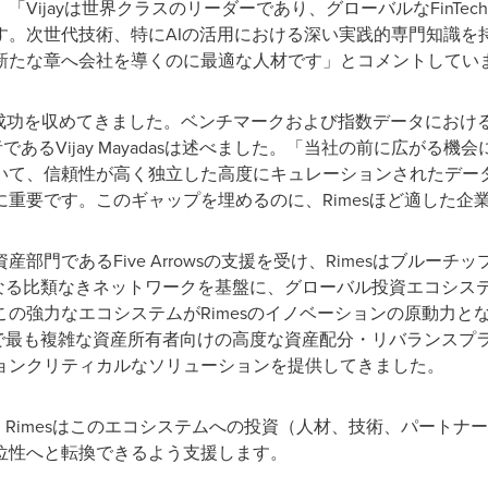
ithは、「Vijayは世界クラスのリーダーであり、グローバルなFin
次世代技術、特にAIの活用における深い実践的専門知識を持つVi
新たな章へ会社を導くのに最適な人材です」とコメントしてい
的な成功を収めてきました。ベンチマークおよび指数データにお
であるVijay Mayadasは述べました。「当社の前に広がる機
いて、信頼性が高く独立した高度にキュレーションされたデー
重要です。このギャップを埋めるのに、Rimesほど適した企
ナティブ資産部門であるFive Arrowsの支援を受け、Rimesはブ
らなる比類なきネットワークを基盤に、グローバル投資エコシス
の強力なエコシステムがRimesのイノベーションの原動力と
界で最も複雑な資産所有者向けの高度な資産配分・リバランスプ
ョンクリティカルなソリューションを提供してきました。
もと、Rimesはこのエコシステムへの投資（人材、技術、パート
位性へと転換できるよう支援します。