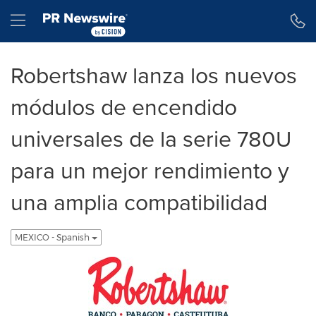
Declaración de accesibilidad
Saltar la navegación
Hamburger menu
Robertshaw lanza los nuevos
módulos de encendido
universales de la serie 780U
para un mejor rendimiento y
una amplia compatibilidad
MEXICO - Spanish