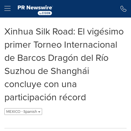
Declaración de accesibilidad
Saltar la navegación
Hamburger menu
Xinhua Silk Road: El vigésimo
primer Torneo Internacional
de Barcos Dragón del Río
Suzhou de Shanghái
concluye con una
participación récord
MEXICO - Spanish