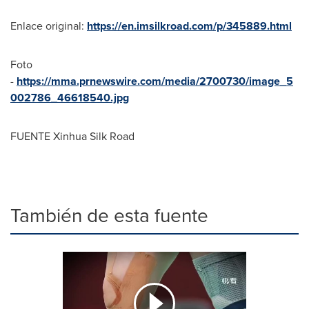
Enlace original:
https://en.imsilkroad.com/p/345889.html
Foto
-
https://mma.prnewswire.com/media/2700730/image_5
002786_46618540.jpg
FUENTE Xinhua Silk Road
También de esta fuente