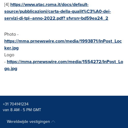
[4]
https://www.atac.roma.it/docs/default-
source/pubblicazioni/carta-della-qualit%C3%A0-dei-
servizi-di-tpl--anno-2022.pdf? sfvrsn=bd59ea24_2
Photo -
https://mma.prnewswire.com/media/1993871/InPost_Loc
ker.jpg
Logo
-
https://mma.prnewswire.com/media/1554272/InPost_Lo
go.jpg
+31 704141234
van 8 AM - 5 PM GMT
Wereldwijde vestigingen