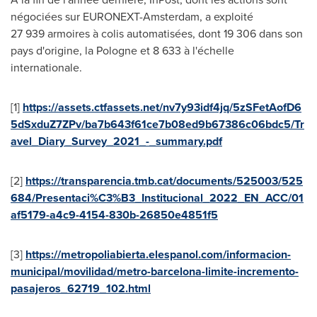
négociées sur EURONEXT-Amsterdam, a exploité
27 939 armoires à colis automatisées, dont 19 306 dans son
pays d'origine, la Pologne et 8 633 à l'échelle
internationale.
[1]
https://assets.ctfassets.net/nv7y93idf4jq/5zSFetAofD6
5dSxduZ7ZPv/ba7b643f61ce7b08ed9b67386c06bdc5/Tr
avel_Diary_Survey_2021_-_summary.pdf
[2]
https://transparencia.tmb.cat/documents/525003/525
684/Presentaci%C3%B3_Institucional_2022_EN_ACC/01
af5179-a4c9-4154-
830b
-26850e4851f5
[3]
https://metropoliabierta.elespanol.com/informacion-
municipal/movilidad/metro-barcelona-limite-incremento-
pasajeros_62719_102.html