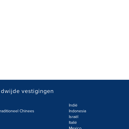
dwijde vestigingen
Indië
raditioneel Chinees
Indonesia
Israël
Italië
Mexico