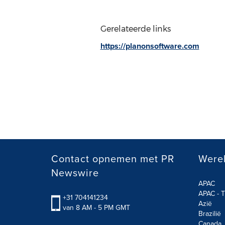
Gerelateerde links
https://planonsoftware.com
Contact opnemen met PR
Werel
Newswire
APAC
APAC - T
+31 704141234
Azië
van 8 AM - 5 PM GMT
Brazilië
Canada