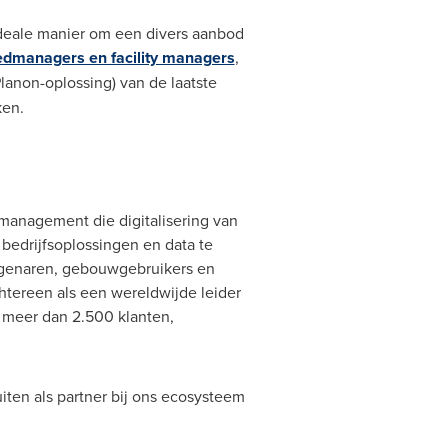
deale manier om een divers aanbod
edmanagers en facility managers
,
lanon-oplossing) van de laatste
ken.
management die digitalisering van
edrijfsoplossingen en data te
igenaren, gebouwgebruikers en
htereen als een wereldwijde leider
 meer dan 2.500 klanten,
iten als partner bij ons ecosysteem