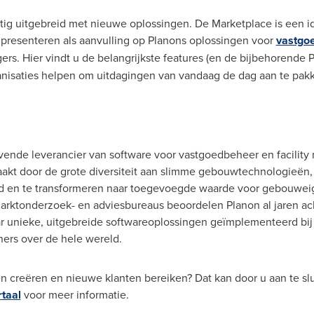
ig uitgebreid met nieuwe oplossingen. De Marketplace is een i
e presenteren als aanvulling op Planons oplossingen voor
vastgo
. Hier vindt u de belangrijkste features (en de bijbehorende P
anisaties helpen om uitdagingen van vandaag de dag aan te pak
ende leverancier van software voor vastgoedbeheer en facility 
kt door de grote diversiteit aan slimme gebouwtechnologieën, b
id en te transformeren naar toegevoegde waarde voor gebouwe
marktonderzoek- en adviesbureaus beoordelen Planon al jaren ac
ar unieke, uitgebreide softwareoplossingen geïmplementeerd bij
ers over de hele wereld.
n creëren en nieuwe klanten bereiken? Dat kan door u aan te slu
taal
voor meer informatie.