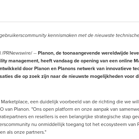
 gebruikerscommunity kennismaken met de nieuwste technische
1 /PRNewswire/ --
Planon, de toonaangevende wereldwijde lever
lity management, heeft vandaag de opening van een online M
ontwikkeld door Planon en Planons netwerk van innovatieve tec
saties die op zoek zijn naar de nieuwste mogelijkheden voor di
 Marketplace, een duidelijk voorbeeld van de richting die we will
CEO
van Planon
. "Ons open platform en onze aanpak van samen
ratiepartners en resellers is een belangrijke strategische stap 
erscommunity nu onmiddellijk toegang tot het ecosysteem van 
n als onze partners."