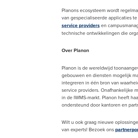
Planons ecosysteem wordt regelmat
van gespecialiseerde applicaties t
service providers
en campusmanagers
technische ontwikkelingen die org
Over Planon
Planon is de wereldwijd toonaangev
gebouwen en diensten mogelijk maa
integreren in één bron van waarhe
service providers. Onafhankelijke 
in de IWMS-markt. Planon heeft ha
ondersteund door kantoren en partn
Wilt u ook graag nieuwe oplossinge
van experts! Bezoek ons
partnerpor