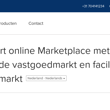
+31 704141234
roducten
Contact
rt online Marketplace me
de vastgoedmarkt en facil
markt
Nederland - Nederlands