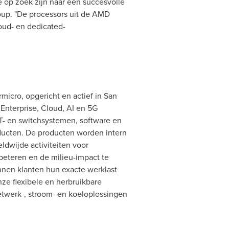
e op zoek zijn naar een succesvolle
oup. "De processors uit de AMD
oud- en dedicated-
micro, opgericht en actief in San
r Enterprise, Cloud, AI en 5G
IoT- en switchsystemen, software en
ducten. De producten worden intern
dwijde activiteiten voor
beteren en de milieu-impact te
nnen klanten hun exacte werklast
ze flexibele en herbruikbare
twerk-, stroom- en koeloplossingen