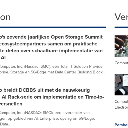
ron
Ve
o's zevende jaarlijkse Open Storage Summit
 ecosysteempartners samen om praktische
n te delen over schaalbare implementatie van
 AI
Comput
omputer, Inc. (Nasdaq: SMCI), een Total IT Solution Provider
rprise, Storage en 5G/Edge met Data Center Building Block...
o breidt DCBBS uit met de nauwkeurig
 AI Rack-serie om implementatie en Time-to-
Comput
versnellen
Electro
omputer, Inc. (NASDAQ: SMCI), een leverancier van
ngen op gebied van AI, Enterprise, opslag en 5G/Edge,
Data...
Persbe