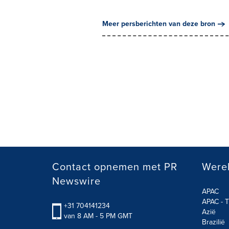
Meer persberichten van deze bron
Contact opnemen met PR
Werel
Newswire
APAC
APAC - T
+31 704141234
Azië
van 8 AM - 5 PM GMT
Brazilië