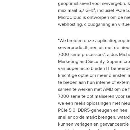
geoptimaliseerd voor servergebruik
i
maximaal 5,7 GHz
, inclusief PCIe
MicroCloud is ontworpen om de nie
webhosting, cloudgaming en virtue
"We breiden onze applicatiegeopti
serverproductlijnen uit met de ni
7000-serie-processors", aldus
Mich
Marketing and Security, Supermicro
van Supermicro bieden IT-beheerd
krachtige optie om meer diensten m
te bieden aan hun interne of exter
samen te werken met AMD om de f
7000-serie te optimaliseren voor s
we een reeks oplossingen met nie
PCIe 5.0, DDR5-geheugen en heel
sneller op de markt brengen, waard
kunnen verlagen en geavanceerde