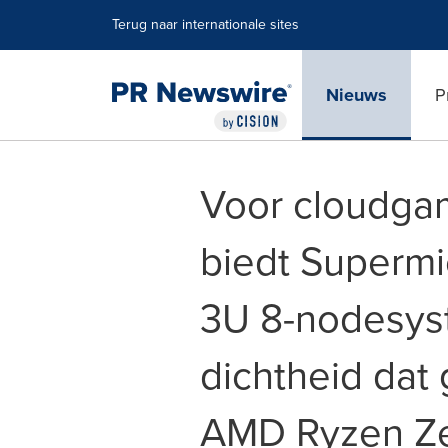
Toegankelijkheidsverklaring
Navigatie overslaan
Terug naar internationale sites
Nieuws
P
Voor cloudga
biedt Supermi
3U 8-nodesys
dichtheid dat
AMD Ryzen Ze