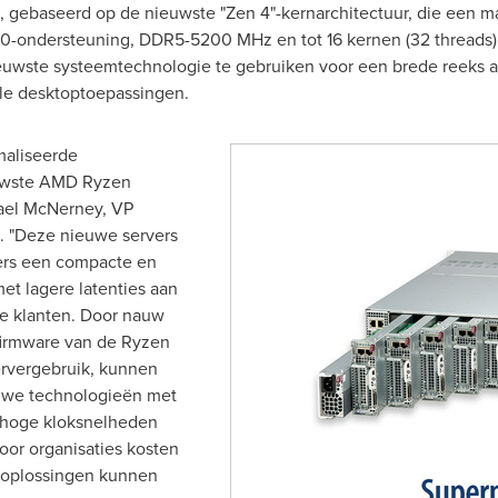
, gebaseerd op de nieuwste "Zen 4"-kernarchitectuur, die een m
 5.0-ondersteuning, DDR5-5200 MHz en tot 16 kernen (32 thread
uwste systeemtechnologie te gebruiken voor een brede reeks 
le desktoptoepassingen.
maliseerde
euwste AMD Ryzen
ael McNerney
, VP
. "Deze nieuwe servers
ers een compacte en
et lagere latenties aan
ne klanten. Door nauw
irmware van de Ryzen
ervergebruik, kunnen
uwe technologieën met
 hoge kloksnelheden
oor organisaties kosten
 oplossingen kunnen