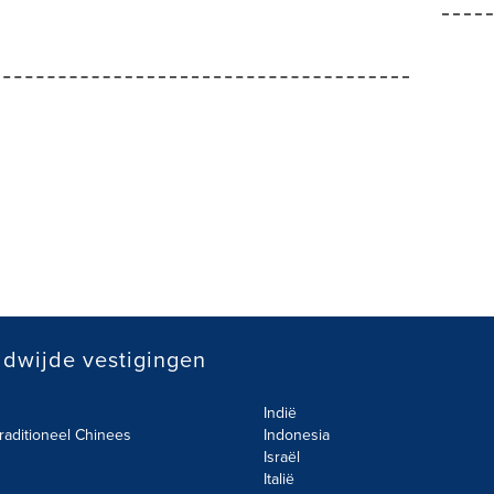
dwijde vestigingen
Indië
raditioneel Chinees
Indonesia
Israël
Italië