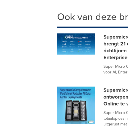
Ook van deze b
Supermicr
brengt 21
richtlijne
Enterprise
Super Micro C
voor AI, Ente
Supermicr
ontworpen
Online te 
Super Micro C
totaaloplossi
uitgerust met 