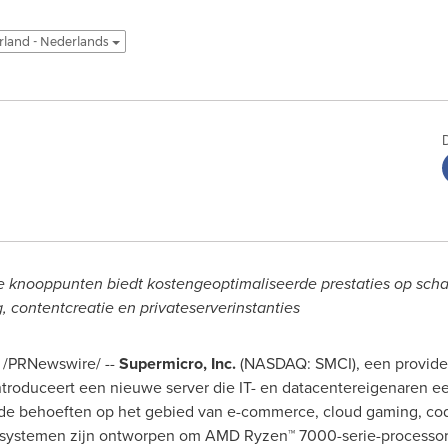
land - Nederlands
 knooppunten biedt kostengeoptimaliseerde prestaties op sch
 contentcreatie en privateserverinstanties
/PRNewswire/ --
Supermicro, Inc.
(NASDAQ: SMCI), een provider
ntroduceert een nieuwe server die IT- en datacentereigenaren e
 de behoeften op het gebied van e-commerce, cloud gaming, cod
e systemen zijn ontworpen om AMD Ryzen™ 7000-serie-processors