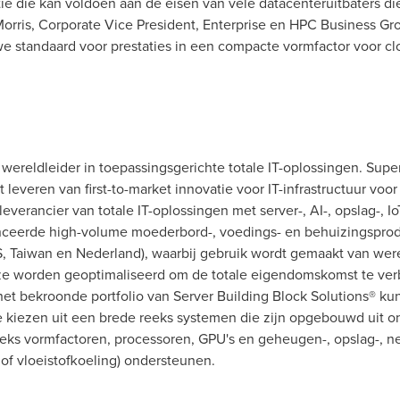
ie die kan voldoen aan de eisen van vele datacenteruitbaters di
orris
, Corporate Vice President, Enterprise en HPC Business Gr
 standaard voor prestaties in een compacte vormfactor voor cl
ereldleider in toepassingsgerichte totale IT-oplossingen. Super
et leveren van first-to-market innovatie voor IT-infrastructuur voo
everancier van totale IT-oplossingen met server-, AI-, opslag-, 
anceerde high-volume moederbord-, voedings- en behuizingspro
S,
Taiwan
en Nederland), waarbij gebruik wordt gemaakt van werel
n ze worden geoptimaliseerd om de totale eigendomskomst te ver
t bekroonde portfolio van Server Building Block Solutions® ku
e kiezen uit een brede reeks systemen die zijn opgebouwd uit on
eks vormfactoren, processoren, GPU's en geheugen-, opslag-, ne
 of vloeistofkoeling) ondersteunen.