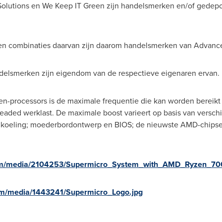
 Solutions en We Keep IT Green zijn handelsmerken en/of gede
n combinaties daarvan zijn daarom handelsmerken van Advanced
elsmerken zijn eigendom van de respectieve eigenaren ervan.
-processors is de maximale frequentie die kan worden bereikt
readed werklast. De maximale boost varieert op basis van versch
eemkoeling; moederbordontwerp en BIOS; de nieuwste AMD-chipse
om/media/2104253/Supermicro_System_with_AMD_Ryzen_700
om/media/1443241/Supermicro_Logo.jpg