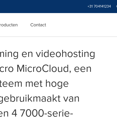
+31 704141234
roducten
Contact
ming en videohosting
cro MicroCloud, een
teem met hoge
 gebruikmaakt van
n 4 7000-serie-