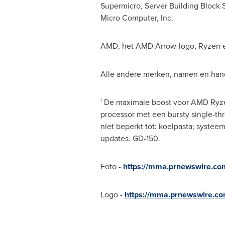
Supermicro, Server Building Block
Micro Computer, Inc.
AMD, het AMD Arrow-logo, Ryzen e
Alle andere merken, namen en hand
i
De maximale boost voor AMD Ryzen
processor met een bursty single-th
niet beperkt tot: koelpasta; syst
updates. GD-150.
Foto -
https://mma.prnewswire.c
Logo -
https://mma.prnewswire.c