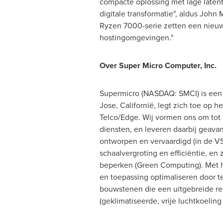
compacte oplossing met lage latent
digitale transformatie", aldus
John M
Ryzen 7000-serie zetten een nieuwe
hostingomgevingen."
Over Super Micro Computer, Inc.
Supermicro (NASDAQ: SMCI) is een w
Jose, Californië, legt zich toe op h
Telco/Edge. Wij vormen ons om tot l
diensten, en leveren daarbij geav
ontworpen en vervaardigd (in de V
schaalvergroting en efficiëntie, e
beperken (Green Computing). Met he
en toepassing optimaliseren door t
bouwstenen die een uitgebreide re
(geklimatiseerde, vrije luchtkoeling