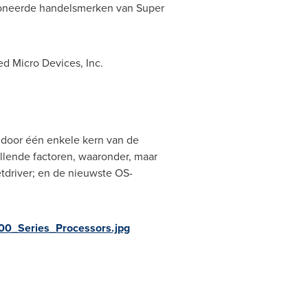
poneerde handelsmerken van Super
 Micro Devices, Inc.
 door één enkele kern van de
illende factoren, waaronder, maar
tdriver; en de nieuwste OS-
0_Series_Processors.jpg