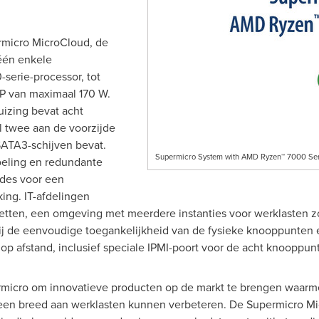
micro MicroCloud, de
 één enkele
erie-processor, tot
 van maximaal 170 W.
izing bevat acht
l twee aan de voorzijde
SATA3-schijven bevat.
Supermicro System with AMD Ryzen™ 7000 Ser
oeling en redundante
ades voor een
ing. IT-afdelingen
etten, een omgeving met meerdere instanties voor werklasten 
ij de eenvoudige toegankelijkheid van de fysieke knooppunten 
 op afstand, inclusief speciale IPMI-poort voor de acht knooppun
icro om innovatieve producten op de markt te brengen waarm
or een breed aan werklasten kunnen verbeteren. De Supermicro M