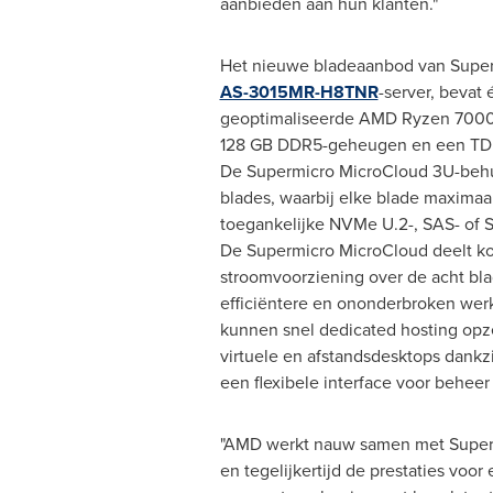
aanbieden aan hun klanten."
Het nieuwe bladeaanbod van Super
AS-3015MR-H8TNR
-server, bevat
geoptimaliseerde AMD Ryzen 7000-s
128 GB DDR5-geheugen en een TDP
De Supermicro MicroCloud 3U-behu
blades, waarbij elke blade maximaa
toegankelijke NVMe U.2-, SAS- of 
De Supermicro MicroCloud deelt k
stroomvoorziening over de acht bl
efficiëntere en ononderbroken werk
kunnen snel dedicated hosting opz
virtuele en afstandsdesktops dankz
een flexibele interface voor beheer
"AMD werkt nauw samen met Superm
en tegelijkertijd de prestaties vo