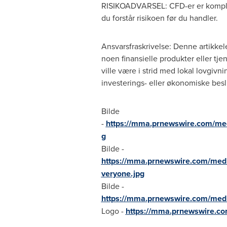
RISIKOADVARSEL: CFD-er er kompleks
du forstår risikoen før du handler.
Ansvarsfraskrivelse: Denne artikkelen
noen finansielle produkter eller tjen
ville være i strid med lokal lovgivni
investerings- eller økonomiske beslu
Bilde
-
https://mma.prnewswire.com/m
g
Bilde -
https://mma.prnewswire.com/med
veryone.jpg
Bilde -
https://mma.prnewswire.com/med
Logo -
https://mma.prnewswire.c