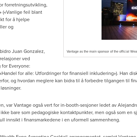
for forretningsutvikling,
«Vanlige feil blant
kt for å hjelpe
ller og
 bidro
Juan Gonzalez
,
Vantage as the main sponsor of the official Wea
relasjoner ved
g for Everyone:
«Handel for alle: Utfordringer for finansiell inkludering»). Han d
for, og hvordan meglere kan bidra til å forbedre tilgangen til fi
løsninger.
en, var Vantage også vert for in-booth-sesjoner ledet av Alejandr
e ikke bare som pedagogiske kontaktpunkter, men også som en sja
ull innsikt i finansmarkedene i en uformell sammenheng.
e Wealth Expo
Argentina Cocktail-arrangementet
, samlet Vantage 