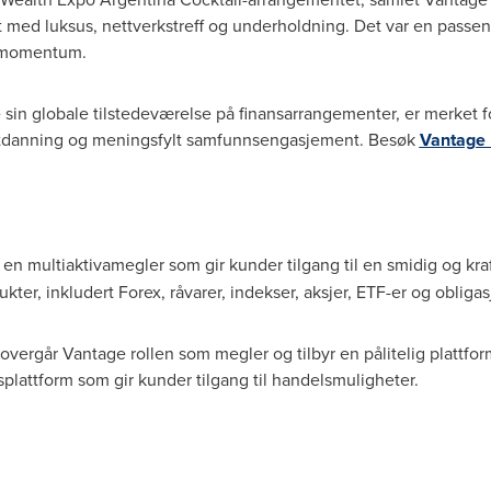
 med luksus, nettverkstreff og underholdning. Det var en passende
t momentum.
 sin globale tilstedeværelse på finansarrangementer, er merket fo
utdanning og meningsfylt samfunnsengasjement. Besøk
Vantage
 en multiaktivamegler som gir kunder tilgang til en smidig og kra
kter, inkludert Forex, råvarer, indekser, aksjer, ETF-er og obligas
 overgår Vantage rollen som megler og tilbyr en pålitelig plattfo
lattform som gir kunder tilgang til handelsmuligheter.