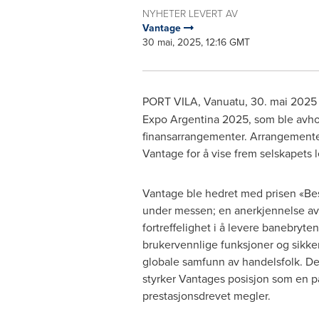
NYHETER LEVERT AV
Vantage
30 mai, 2025, 12:16 GMT
PORT VILA, Vanuatu
,
30. mai 2025
Expo Argentina 2025, som ble avhold
finansarrangementer. Arrangementet
Vantage for å vise frem selskapets le
Vantage ble hedret med prisen «Be
under messen; en anerkjennelse av 
fortreffelighet i å levere banebryte
brukervennlige funksjoner og sikker i
globale samfunn av handelsfolk. D
styrker Vantages posisjon som en på
prestasjonsdrevet megler.