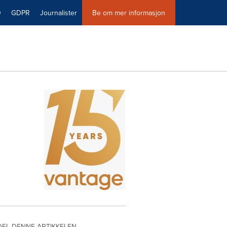
0
GDPR
Journalister
Be om mer informasjon
DEL DENNE ARTIKKELEN