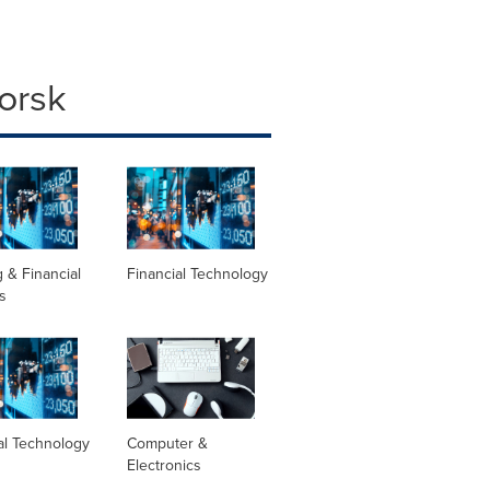
orsk
 & Financial
Financial Technology
s
al Technology
Computer &
Electronics