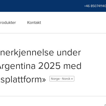
+46 85074114
rodukter
Kontakt
anerkjennelse under
Argentina 2025 med
splattform»
Norge - Norsk