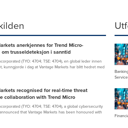
kilden
Utf
rkets anerkjennes for Trend Micro-
om trusseldeteksjon i sanntid
ncorporated (TYO: 4704; TSE: 4704), en global leder innen
t, kunngjorde i dag at Vantage Markets har blitt hedret med
Banking
Service
rkets recognised for real-time threat
ce collaboration with Trend Micro
ncorporated (TYO: 4704; TSE: 4704), a global cybersecurity
 announced that Vantage Markets has been honoured with
Financi