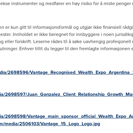
e instrumenter og medfører en høy risiko for å miste penger ras
 er kun gitt til informasjonsformål og utgjør ikke finansiell rådgiv
ester. Innholdet er ikke beregnet for innbyggere i noen jurisdiksjo
ng eller forskrift. Leserne rådes til å søke uavhengig profesjonell
tninger. Enhver tillit du legger til den fremlagte informasjonen e
edia/2698596/Vantage_Recognised_Wealth_Expo_Argentina_
ia/2698597/Juan_Gonzalez_Client_Relationship_Growth_Ma
ia/2698598/Vantage_main_sponsor_official_Wealth_Expo_Arg
om/media/2506103/Vantage_15_Logo_Logo.jpg