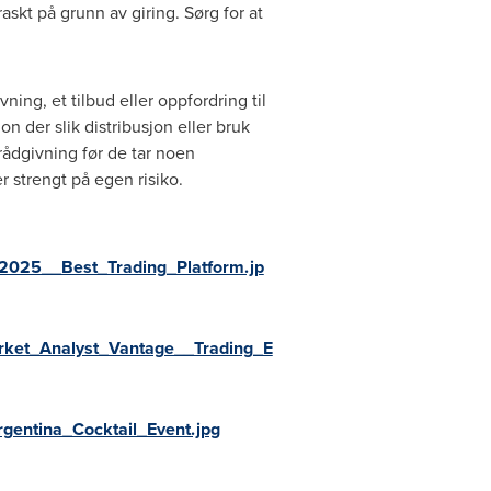
kt på grunn av giring. Sørg for at
ning, et tilbud eller oppfordring til
n der slik distribusjon eller bruk
 rådgivning før de tar noen
r strengt på egen risiko.
2025__Best_Trading_Platform.jp
rket_Analyst_Vantage__Trading_E
entina_Cocktail_Event.jpg