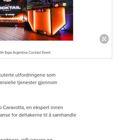
lth Expo Argentina Cocktail Event
iskuterte utfordringene som
nansielle tjenester gjennom
o Caravotta, en ekspert innen
nse for deltakerne til å samhandle
partnere, influensere og