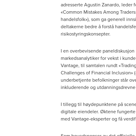
adresserte
Agustin Zanardo
, leder 
«Common Mistakes Among Traders» (
handelsfolk»), som ga generell innsi
deltakerne bedre å forstå handelsfe
risikostyringskonsepter.
I en overbevisende paneldiskusjon
markedsanalytiker for vekst i kunde
Vantage, til samtalen rundt «Tradin
Challenges of Financial Inclusion» (
underbetjente befolkninger står over
inkluderende og utdanningsdrevne 
I tillegg til høydepunktene på scen
digitale eiendeler. Øktene fungert
med Vantage-eksperter og få verdif
Som hovedsponsor av det offisiell