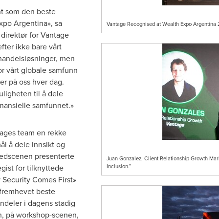
ent som den beste
xpo Argentina», sa
Vantage Recognised at Wealth Expo Argentina 2
direktør for Vantage
ter ikke bare vårt
 handelsløsninger, men
or vårt globale samfunn
er på oss hver dag.
ligheten til å dele
inansielle samfunnet.»
tages team en rekke
l å dele innsikt og
vedscenen presenterte
Juan Gonzalez, Client Relationship Growth Mark
egist for tilknyttede
Inclusion.”
 Security Comes First»
 fremhevet beste
endeler i dagens stadig
n, på workshop-scenen,