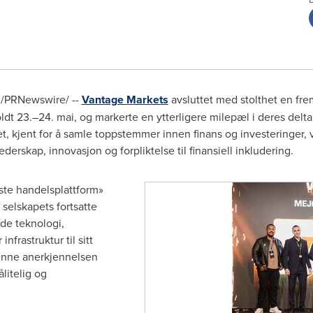
/PRNewswire/ --
Vantage Markets
avsluttet med stolthet en f
t 23.–24. mai, og markerte en ytterligere milepæl i deres deltak
, kjent for å samle toppstemmer innen finans og investeringer, 
derskap, innovasjon og forpliktelse til finansiell inkludering.
ste handelsplattform»
selskapets fortsatte
nde teknologi,
nfrastruktur til sitt
enne anerkjennelsen
litelig og