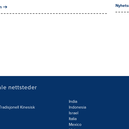
Nyhets
n
le nettsteder
India
radisjonell Kinesisk
Indonesia
Israel
Italia
Mexico