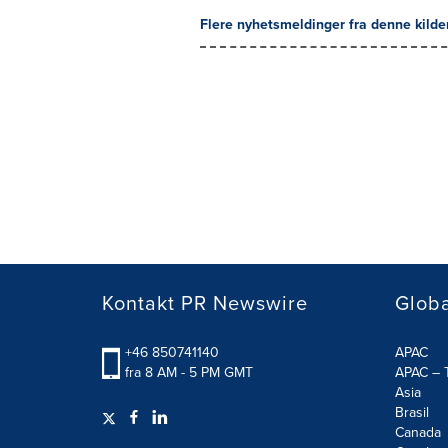
Flere nyhetsmeldinger fra denne kilde
Kontakt PR Newswire
Globa
+46 850741140
APAC
fra 8 AM - 5 PM GMT
APAC – T
Asia
Brasil
Canada