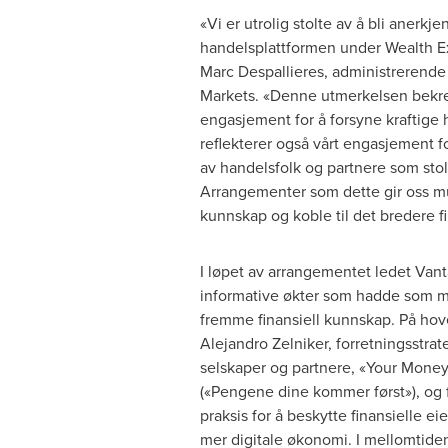
«Vi er utrolig stolte av å bli anerkj
handelsplattformen under Wealth E
Marc Despallieres, administrerende 
Markets. «Denne utmerkelsen bekref
engasjement for å forsyne kraftige
reflekterer også vårt engasjement f
av handelsfolk og partnere som stol
Arrangementer som dette gir oss mu
kunnskap og koble til det bredere f
I løpet av arrangementet ledet Van
informative økter som hadde som må
fremme finansiell kunnskap. På ho
Alejandro Zelniker
, forretningsstrat
selskaper og partnere, «Your Money
(«Pengene dine kommer først»), og
praksis for å beskytte finansielle ei
mer digitale økonomi. I mellomtide