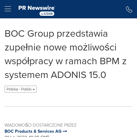
Accessibility Statement
Skip Navigation
Hamburger menu
BOC Group przedstawia
zupełnie nowe możliwości
współpracy w ramach BPM z
systemem ADONIS 15.0
Polska - Polski
WIADOMOŚCI DOSTARCZONE PRZEZ
BOC Products & Services AG