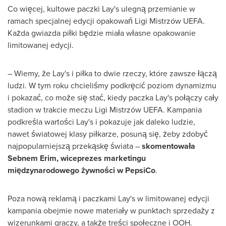
Co więcej, kultowe paczki Lay's ulegną przemianie w
ramach specjalnej edycji opakowań Ligi Mistrzów UEFA.
Każda gwiazda piłki będzie miała własne opakowanie
limitowanej edycji.
– Wiemy, że Lay's i piłka to dwie rzeczy, które zawsze łączą
ludzi. W tym roku chcieliśmy podkręcić poziom dynamizmu
i pokazać, co może się stać, kiedy paczka Lay's połączy cały
stadion w trakcie meczu Ligi Mistrzów UEFA. Kampania
podkreśla wartości Lay's i pokazuje jak daleko ludzie,
nawet światowej klasy piłkarze, posuną się, żeby zdobyć
najpopularniejszą przekąskę świata –
skomentowała
Sebnem Erim
, wiceprezes marketingu
międzynarodowego żywności w PepsiCo
.
Poza nową reklamą i paczkami Lay's w limitowanej edycji
kampania obejmie nowe materiały w punktach sprzedaży z
wizerunkami graczy, a także treści społeczne i OOH.