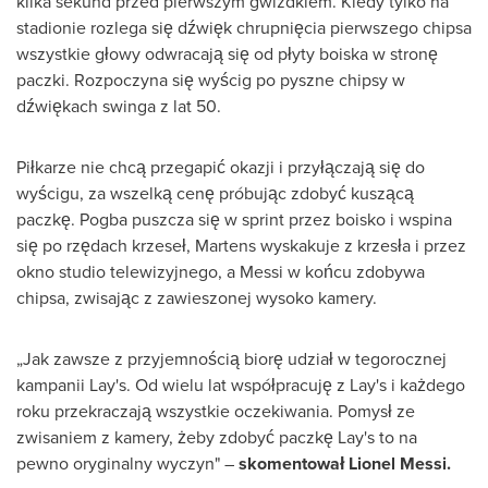
kilka sekund przed pierwszym gwizdkiem. Kiedy tylko na
stadionie rozlega się dźwięk chrupnięcia pierwszego chipsa
wszystkie głowy odwracają się od płyty boiska w stronę
paczki. Rozpoczyna się wyścig po pyszne chipsy w
dźwiękach swinga z lat 50.
Piłkarze nie chcą przegapić okazji i przyłączają się do
wyścigu, za wszelką cenę próbując zdobyć kuszącą
paczkę. Pogba puszcza się w sprint przez boisko i wspina
się po rzędach krzeseł, Martens wyskakuje z krzesła i przez
okno studio telewizyjnego, a Messi w końcu zdobywa
chipsa, zwisając z zawieszonej wysoko kamery.
„Jak zawsze z przyjemnością biorę udział w tegorocznej
kampanii Lay's. Od wielu lat współpracuję z Lay's i każdego
roku przekraczają wszystkie oczekiwania. Pomysł ze
zwisaniem z kamery, żeby zdobyć paczkę Lay's to na
pewno oryginalny wyczyn" –
skomentował
Lionel Messi
.