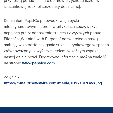
przynoszą ponad 1 miliard dolarów przychodu każda w
szacunkowej rocznej sprzedaży detalicznej.
Działaniom PepsiCo przewodzi wizja bycia
międzynarodowym liderem w artykułach spożywczych i
napojach przez odnoszenie sukcesu z wyższych pobudek.
Filozofia „Winning with Purpose" odzwierciedla naszą
ambicję w zakresie osiągania sukcesu rynkowego w sposób
zrównoważony i z wyższymi celami w każdym aspekcie
naszej działalności. Dodatkowe informacje można znaleźć
na stronie
www.pepsico.com
.
Zdjęcie -
https://mma.prnewswire.com/media/1097131/Lays.jpg