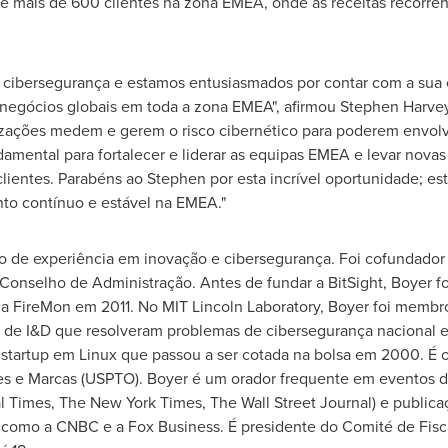
te mais de 600 clientes na zona EMEA, onde as receitas recorre
 cibersegurança e estamos entusiasmados por contar com a sua 
negócios globais em toda a zona EMEA", afirmou
Stephen Harve
izações medem e gerem o risco cibernético para poderem envolv
amental para fortalecer e liderar as equipas EMEA e levar novas
 clientes. Parabéns ao Stephen por esta incrível oportunidade; 
nto contínuo e estável na EMEA."
do de experiência em inovação e cibersegurança. Foi cofundador
Conselho de Administração. Antes de fundar a BitSight, Boyer f
a FireMon em 2011. No MIT Lincoln Laboratory, Boyer foi membr
s de I&D que resolveram problemas de cibersegurança nacional e
startup em Linux que passou a ser cotada na bolsa em 2000. É o
es e Marcas (USPTO). Boyer é um orador frequente em eventos de
al Times, The
New York Times
, The Wall Street Journal) e publica
 como a CNBC e a Fox Business. É presidente do Comité de Fisca