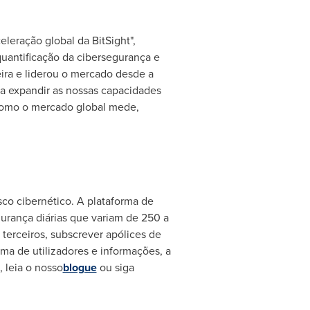
leração global da BitSight",
 quantificação da cibersegurança e
eira e liderou o mercado desde a
ra expandir as nossas capacidades
a como o mercado global mede,
sco cibernético. A plataforma de
gurança diárias que variam de 250 a
 terceiros, subscrever apólices de
ema de utilizadores e informações, a
, leia o nosso
blogue
ou siga