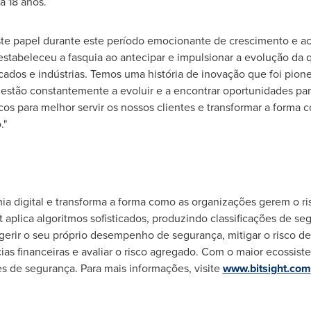
 18 anos.
te papel durante este período emocionante de crescimento e ace
t estabeleceu a fasquia ao antecipar e impulsionar a evolução da
cados e indústrias. Temos uma história de inovação que foi pion
estão constantemente a evoluir e a encontrar oportunidades pa
scos para melhor servir os nossos clientes e transformar a form
."
ia digital e transforma a forma como as organizações gerem o ri
t aplica algoritmos sofisticados, produzindo classificações de se
gerir o seu próprio desempenho de segurança, mitigar o risco de
cias financeiras e avaliar o risco agregado. Com o maior ecossist
es de segurança. Para mais informações, visite
www.bitsight.com