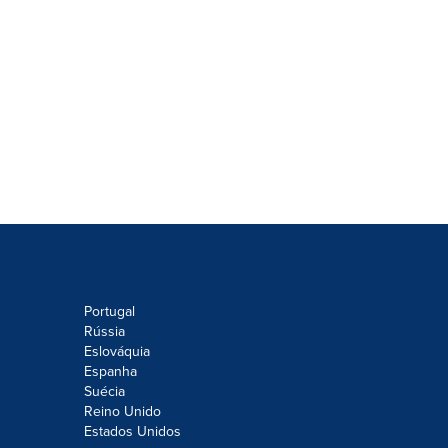
Portugal
Rússia
Eslováquia
Espanha
Suécia
Reino Unido
Estados Unidos