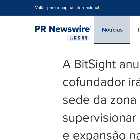
Declaração de Acessibilidade
Saltar a Navegação
Voltar para a página internacional
Notícias
A BitSight an
cofundador ir
sede da zona
supervisionar
e expansão n