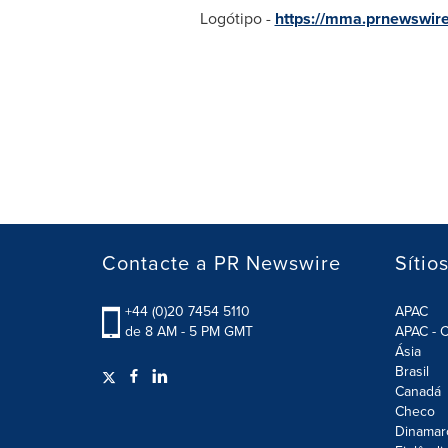
Logótipo -
https://mma.prnewswir
Contacte a PR Newswire
Sítio
+44 (0)20 7454 5110
APAC
de 8 AM - 5 PM GMT
APAC - C
Ásia
Brasil
Canadá
Checo
Dinamar