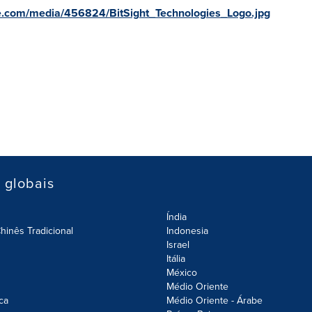
e.com/media/456824/BitSight_Technologies_Logo.jpg
s globais
Índia
hinês Tradicional
Indonesia
Israel
Itália
México
Médio Oriente
ca
Médio Oriente - Árabe