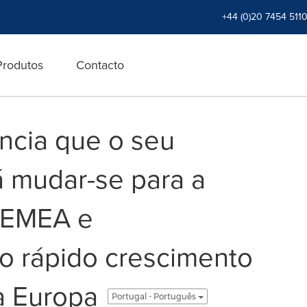
+44 (0)20 7454 511
Produtos
Contacto
uncia que o seu
á mudar-se para a
 EMEA e
 o rápido crescimento
a Europa
Portugal - Português