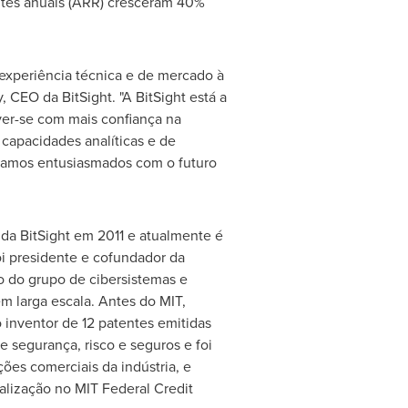
ntes anuais (ARR) cresceram 40%
experiência técnica e de mercado à
y
, CEO da BitSight. "A BitSight está a
er-se com mais confiança na
 capacidades analíticas e de
estamos entusiasmados com o futuro
 da BitSight em 2011 e atualmente é
oi presidente e cofundador da
o do grupo de cibersistemas e
m larga escala. Antes do
MIT
,
 inventor de 12 patentes emitidas
 segurança, risco e seguros e foi
ções comerciais da indústria, e
lização no MIT Federal Credit