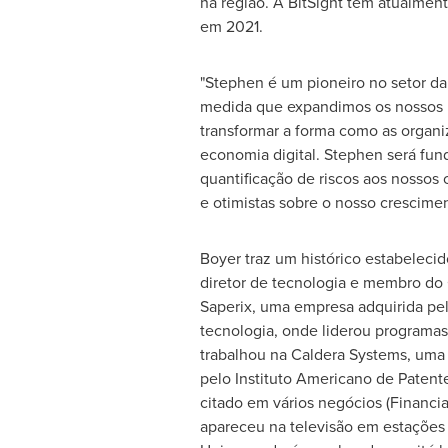
na região. A BitSight tem atualmen
em 2021.
"Stephen é um pioneiro no setor da
medida que expandimos os nossos 
transformar a forma como as organ
economia digital. Stephen será fund
quantificação de riscos aos nossos
e otimistas sobre o nosso crescime
Boyer traz um histórico estabeleci
diretor de tecnologia e membro do 
Saperix, uma empresa adquirida pel
tecnologia, onde liderou programa
trabalhou na Caldera Systems, uma 
pelo Instituto Americano de Patent
citado em vários negócios (Financi
apareceu na televisão em estações