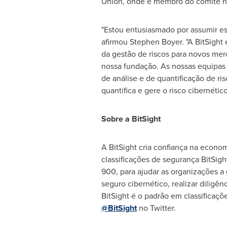
Union, onde é membro do comité há
"Estou entusiasmado por assumir es
afirmou
Stephen Boyer
. "A BitSigh
da gestão de riscos para novos mer
nossa fundação. As nossas equipas 
de análise e de quantificação de ri
quantifica e gere o risco cibernético
Sobre a BitSight
A BitSight cria confiança na econom
classificações de segurança BitSigh
900, para ajudar as organizações a 
seguro cibernético, realizar diligên
BitSight é o padrão em classificaçõ
@BitSight
no Twitter.