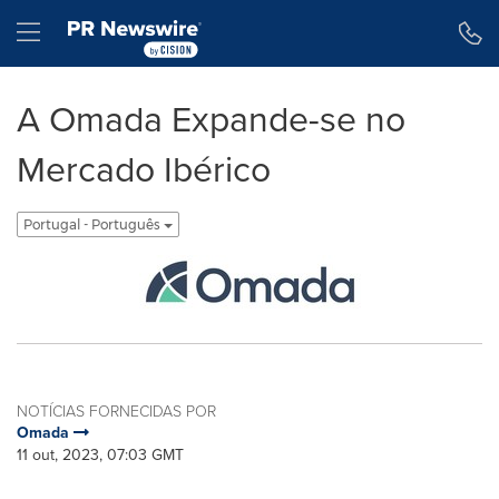
Declaração de Acessibilidade
Saltar a Navegação
Hamburger menu
A Omada Expande-se no
Mercado Ibérico
Portugal - Português
NOTÍCIAS FORNECIDAS POR
Omada
11 out, 2023, 07:03 GMT