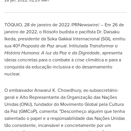
28 jan, 2022, 02:29 GMT
TÓQUIO
,
28 de janeiro de 2022
/PRNewswire/ -- Em 26 de
janeiro de 2022, o filósofo budista e pacifista Dr.
Daisaku
Ikeda
, presidente da Soka Gakkai Internacional (SGI), emitiu
a
sua 40
Proposta de Paz
anual. Intitulada
Transformar a
História Humana: A luz da Paz e da Dignidade
, apresenta
ideias concretas para o combate à crise climática e para a
conquista da educação inclusiva e do desarmamento
nuclear.
O embaixador
Anwarul K. Chowdhury
, ex-subsecretário-
geral e Alto Representante da Organização das Nações
Unidas (ONU), fundador do Movimento Global pela Cultura
da Paz (GMCoP), comenta: "Desconheço alguém que tenha
salientado o papel e a responsabilidade das Nações Unidas
tão consistente, incansável e concretamente por um