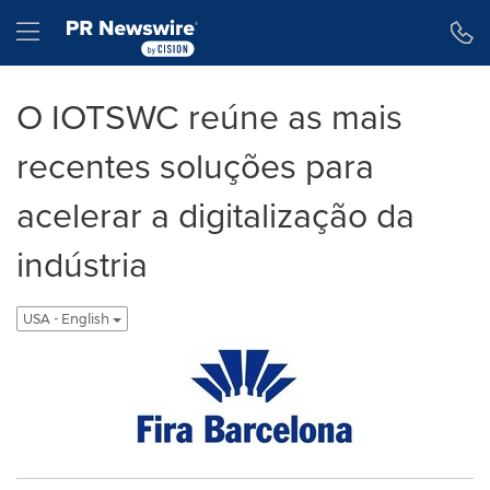
Declaração de Acessibilidade
Saltar a Navegação
Hamburger menu
O IOTSWC reúne as mais
recentes soluções para
acelerar a digitalização da
indústria
USA - English