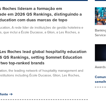
es Roches lideram a formação em
dade em 2026 QS Rankings, distinguindo a
ucation com duas marcas de topo
ation, A rede líder de instituições de gestão hoteleira e
Banking
as, que inclui a École Ducasse, a Glion, a Les Roches, a
Service
Les Roches lead global hospitality education
26 QS Rankings, setting Sommet Education
 two top-ranked brands
Awards
ion, the leading network of hospitality management and
institutions including École Ducasse, Glion, Les Roches,
Comuni
semelh
fonte