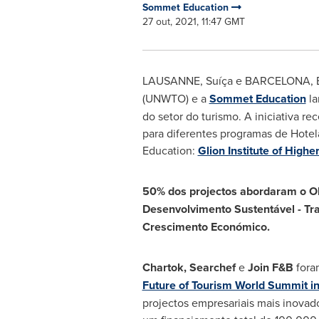
Sommet Education
27 out, 2021, 11:47 GMT
LAUSANNE
, Suíça e
BARCELONA
,
(UNWTO) e a
Sommet Education
la
do setor do turismo. A iniciativa 
para diferentes programas de Hotela
Education:
Glion Institute of Highe
50% dos projectos abordaram o Ob
Desenvolvimento Sustentável - Tr
Crescimento Económico
.
Chartok, Searchef
e
Join F&B
foram
Future of Tourism World Summit i
projectos empresariais mais inovad