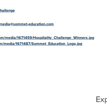
Challenge
media@sommet-education.com
om/media/1671459/Hospitality_Challenge_Winners.jpg
om/media/1671487/Sommet_Education_Logo.jpg
Exp