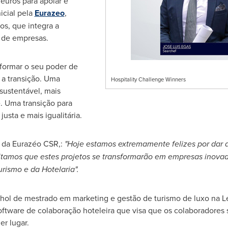
euros
para apoiar e
cial pela
Eurazeo
,
os, que integra a
 de empresas.
formar o seu poder de
 a transição. Uma
Hospitality Challenge Winners
sustentável, mais
. Uma transição para
usta e mais igualitária.
r da Eurazéo CSR,:
"Hoje estamos extremamente felizes por dar a
tamos que estes projetos se transformarão em empresas inovado
rismo e da Hotelaria".
nhol de mestrado em marketing e gestão de turismo de luxo na
L
ftware de colaboração hoteleira que visa que os colaboradores
er lugar.