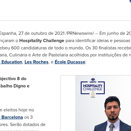
 Espanha
, 27 de outubro de 2021
/PRNewswire/ -- Em junho de 2
nçaram o
Hospitality Challenge
para identificar ideias e pessoa
recebeu 600 candidaturas de todo o mundo. Os 30 finalistas rec
ria, Culinária e Arte de Pastelaria acolhidos por instituições d
r Education
,
Les Roches
, e
École Ducasse
.
jectivo 8 do
abalho Digno e
 eleitos hoje no
n
Barcelona
os 3
ores. Serão dotados de