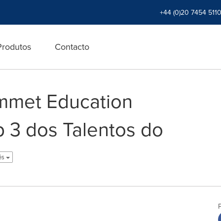
+44 (0)20 7454 511
Produtos
Contacto
met Education
 3 dos Talentos do
ês