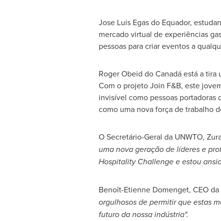
Jose Luis Egas
do
Equador
, estuda
mercado virtual de experiências gas
pessoas para criar eventos a qualq
Roger Obeid
do Canadá está a tira 
Com o projeto Join F&B, este jovem 
invisível como pessoas portadoras d
como uma nova força de trabalho de
O Secretário-Geral da UNWTO, Zurab
uma nova geração de líderes e prof
Hospitality Challenge e estou ansi
Benoît-
Etienne Domenget
, CEO da
orgulhosos de permitir que estas m
futuro da nossa indústria".