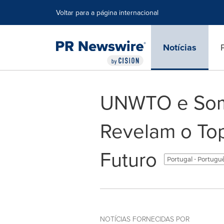
Declaração de Acessibilidade
Saltar a Navegação
Voltar para a página internacional
Notícias
UNWTO e Som
Revelam o Top
Futuro
Portugal - Portugu
NOTÍCIAS FORNECIDAS POR