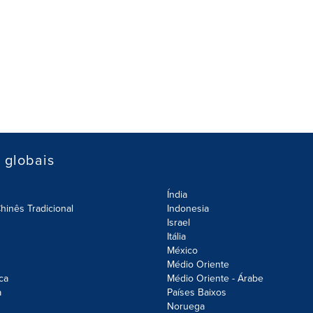
s globais
Índia
hinês Tradicional
Indonesia
Israel
Itália
México
Médio Oriente
ca
Médio Oriente - Árabe
a
Países Baixos
Noruega