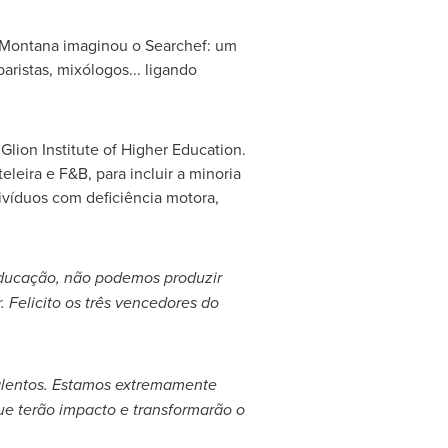
-Montana
imaginou o Searchef: um
aristas, mixólogos... ligando
lion Institute of Higher Education.
leira e F&B, para incluir a minoria
divíduos com deficiência motora,
educação, não podemos produzir
 Felicito os três vencedores do
alentos. Estamos extremamente
ue terão impacto e transformarão o