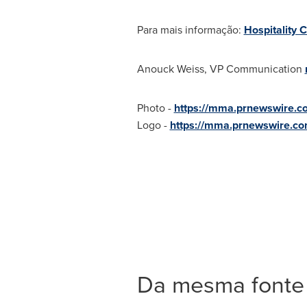
Para mais informação
:
Hospitality 
Anouck Weiss
, VP Communication
Photo -
https://mma.prnewswire.c
Logo -
https://mma.prnewswire.c
Da mesma fonte