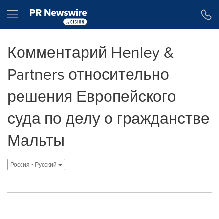
Accessibility Statement
Skip Navigation
Hamburger menu
Комментарий Henley &
Partners относительно
решения Европейского
суда по делу о гражданстве
Мальты
Россия - Pусский