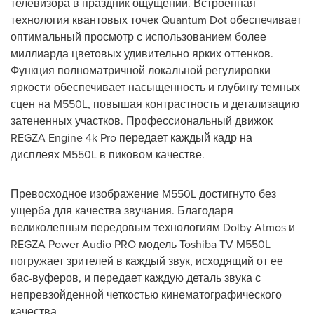
телевизора в праздник ощущений. Встроенная
технология квантовых точек Quantum Dot обеспечивает
оптимальный просмотр с использованием более
миллиарда цветовых удивительно ярких оттенков.
Функция полноматричной локальной регулировки
яркости обеспечивает насыщенность и глубину темных
сцен на M550L, повышая контрастность и детализацию
затененных участков. Профессиональный движок
REGZA Engine
4k
Pro передает каждый кадр на
дисплеях M550L в пиковом качестве.
Превосходное изображение M550L достигнуто без
ущерба для качества звучания. Благодаря
великолепным передовым технологиям Dolby Atmos и
REGZA Power Audio PRO модель Toshiba TV M550L
погружает зрителей в каждый звук, исходящий от ее
бас-вуферов, и передает каждую деталь звука с
непревзойденной четкостью кинематографического
качества.