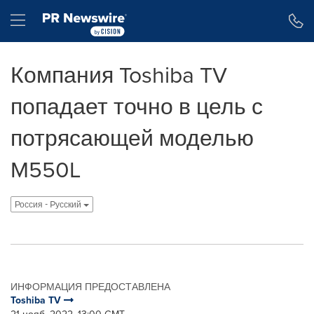
Accessibility Statement
Skip Navigation
Hamburger menu
Компания Toshiba TV
попадает точно в цель с
потрясающей моделью
M550L
Россия - Pусский
ИНФОРМАЦИЯ ПРЕДОСТАВЛЕНА
Toshiba TV