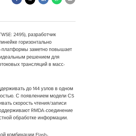
TWSE: 2495), разработчик
линейке горизонтально
sh-платформы заметно повышает
S идеальным решением для
токовых трансляций в масс-
держивать до 144 узлов в одном
мкостью. С появлением модели СS
вать скорость чтения/записи
и поддерживают RMDA-соединение
остной обработке информации.
ой комбинации Flash-