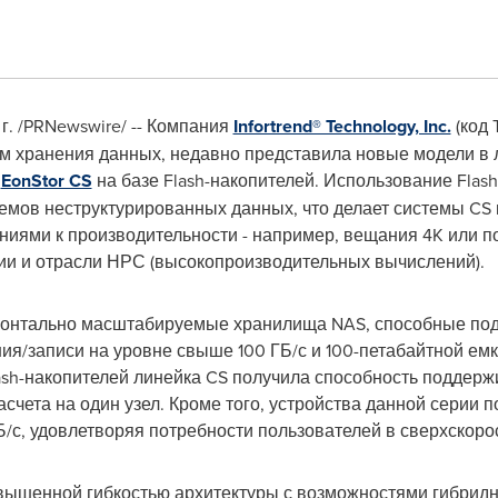
 г. /PRNewswire/ -- Компания
Infortrend® Technology, Inc.
(код 
м хранения данных, недавно представила новые модели в 
S
EonStor CS
на базе Flash-накопителей. Использование Fla
ъемов неструктурированных данных, что делает системы C
ниями к производительности - например, вещания
4K
или по
ии и отрасли НРС (высокопроизводительных вычислений).
ризонтально масштабируемые хранилища NAS, способные под
ния/записи на уровне свыше 100 ГБ/с и 100-петабайтной е
ash-накопителей линейка CS получила способность поддержи
расчета на один узел. Кроме того, устройства данной сери
Б/с, удовлетворяя потребности пользователей в сверхскор
вышенной гибкостью архитектуры с возможностями гибридн