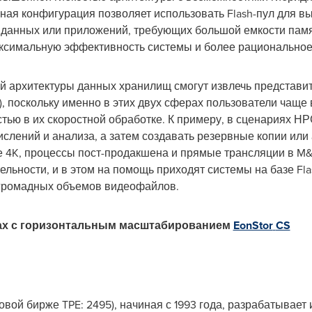
ная конфигурация позволяет использовать Flash-пул для 
х" данных или приложений, требующих большой емкости памя
ксимальную эффективность системы и более рациональное
 архитектуры данных хранилищ смогут извлечь представит
), поскольку именно в этих двух сферах пользователи чаще
ью в их скоростной обработке. К примеру, в сценариях НР
ислений и анализа, а затем создавать резервные копии ил
е
4K
, процессы пост-продакшена и прямые трансляции в M&
льности, и в этом на помощь приходят системы на базе Fla
 громадных объемов видеофайлов.
ах с горизонтальным масштабированием
EonStor
CS
довой бирже TPE: 2495), начиная с 1993 года, разрабатывае