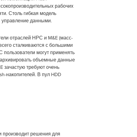
высокопроизводительных рабочих
ти. Столь гибкая модель
 управление данными.
ели отраслей НРС и M&E (масс-
 всего сталкиваются с большими
С пользователи могут применять
и архивировать объемные данные
E зачастую требуют очень
sh-накопителей. В пул HDD
т и производит решения для