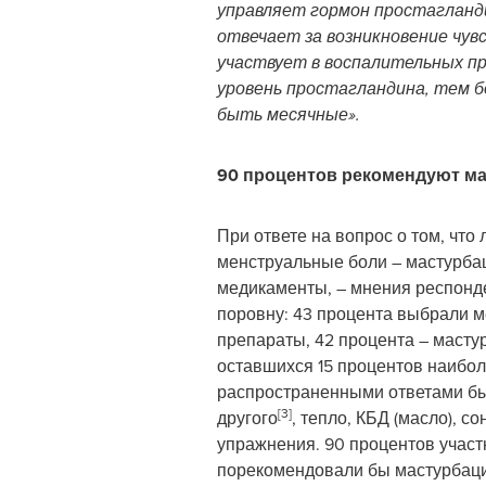
управляет гормон простагланд
отвечает за возникновение чув
участвует в воспалительных пр
уровень простагландина, тем 
быть месячные».
90 процентов рекомендуют м
При ответе на вопрос о том, что
менструальные боли – мастурба
медикаменты, – мнения респонд
поровну: 43 процента выбрали 
препараты, 42 процента – масту
оставшихся 15 процентов наибо
распространенными ответами бы
[3]
другого
, тепло, КБД (масло), с
упражнения. 90 процентов участ
порекомендовали бы мастурбаци