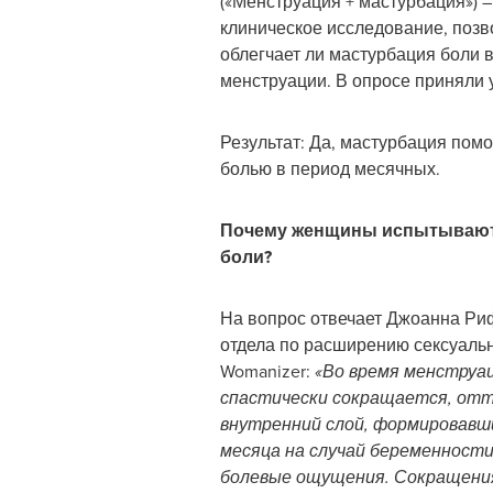
(«Менструация + мастурбация») –
клиническое исследование, поз
облегчает ли мастурбация боли 
менструации. В опросе приняли у
Результат: Да, мастурбация помо
болью в период месячных.
Почему женщины испытывают
боли?
На вопрос отвечает Джоанна Риф
отдела по расширению сексуаль
Womanizer:
«Во время менструа
спастически сокращается, отт
внутренний слой, формировавш
месяца на случай беременност
болевые ощущения. Сокращени