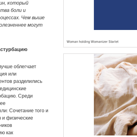
ин, который
ства боли и
оцессах. Чем выше
болезненнее могут
Woman holding Womanizer Starlet
астурбацию
 лучше облегчает
ция или
ентов разделились
медицинские
рбацию. Среди
лее
ли: Сочетание того и
он и физические
ников
ю как