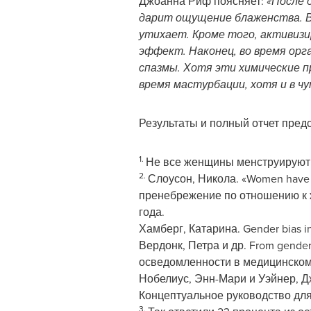
Джоанна Риф поясняет:
«После 
дарит ощущение блаженства. В 
утихает. Кроме того, активиз
эффект. Наконец, во время ор
спазмы. Хотя эти химические п
время мастурбации, хотя и в ч
Результаты и полный отчет пред
1.
Не все женщины менструируют и
2.
Слоусон, Никола. «Women have b
пренебрежение по отношению к ж
года.
Хамберг, Катарина. Gender bias i
Вердонк, Петра и др. From gender
осведомленности в медицинском об
Нобелиус, Энн-Мари и Уэйнер, Джо
Концептуальное руководство для 
3.