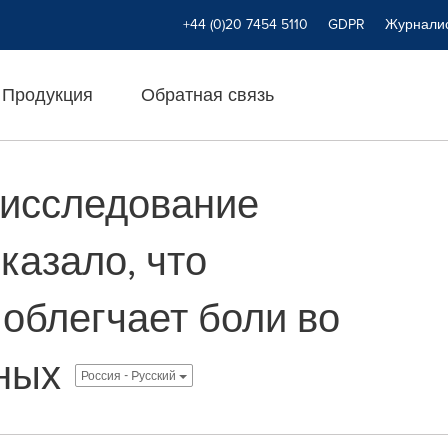
+44 (0)20 7454 5110
GDPR
Журнали
Продукция
Обратная связь
 исследование
казало, что
облегчает боли во
ных
Россия - Pусский