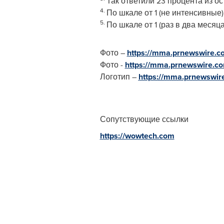
Так ответили 23 процента из о
4.
По шкале от 1 (не интенсивные)
5.
По шкале от 1 (раз в два месяца
Фото –
https://mma.prnewswire.
Фото -
https://mma.prnewswire.
Логотип –
https://mma.prnewswi
Сопутствующие ссылки
https://wowtech.com