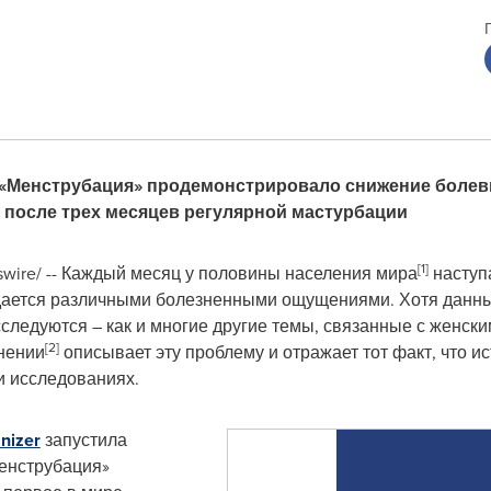
 «Менструбация» продемонстрировало снижение боле
 после трех месяцев регулярной мастурбации
[1]
swire/ -- Каждый месяц у половины населения мира
наступа
дается различными болезненными ощущениями. Хотя данн
сследуются – как и многие другие темы, связанные с женск
[2]
нении
описывает эту проблему и отражает тот факт, что 
и исследованиях.
nizer
запустила
енструбация»