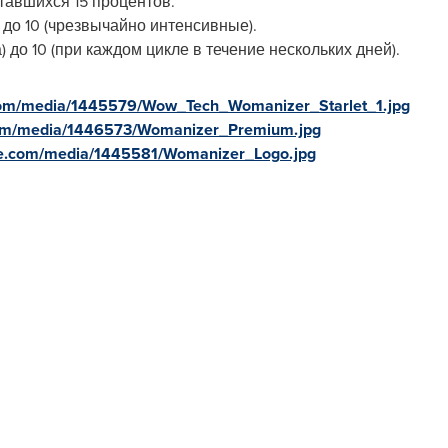
ставшихся 15 процентов.
 до 10 (чрезвычайно интенсивные).
) до 10 (при каждом цикле в течение нескольких дней).
com/media/1445579/Wow_Tech_Womanizer_Starlet_1.jpg
com/media/1446573/Womanizer_Premium.jpg
re.com/media/1445581/Womanizer_Logo.jpg