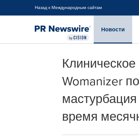
Accessibility Statement
Skip Navigation
Назад к Международным сайтам
Новости
Клиническое
Womanizer по
мастурбация 
время месяч