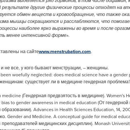
оргазма выделяется ряд гормонов, в том числе дофамин,
результате другие физические процессы отходят на втор
ируется обмен веществ и кровообращение, что также ок
газма мышцы сокращаются и расслабляются, что помога
роцессы наиболее ярко выражены во время и после оргаз
уть менее интенсивной форме».
ставлены на сайте
www.menstrubation.com
.
 не все, у кого бывают менструации, – женщины.
een woefully neglected: does medical science have a gender
енщинам: существует ли в медицине гендерная проблема?»)
n medicine (Гендерная предвзятость в медицине). Women's He
 bias to gender awareness in medical education (От гендерно
разовании). Advances in Health Sciences Education, 14, 2009
. Gender and Medicine. A conceptual guide for medical educa
преподавателей медицинских дисциплин). Monash University S