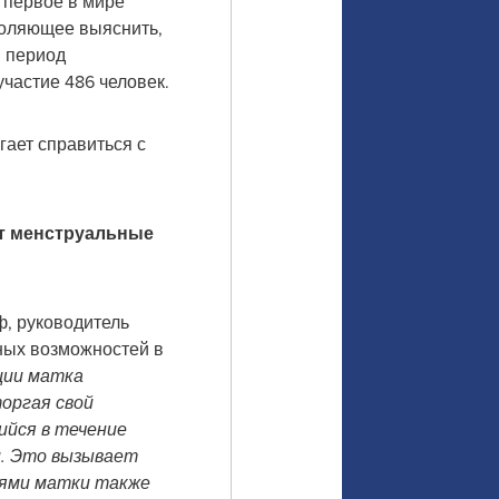
 первое в мире
воляющее выяснить,
в период
частие 486 человек.
гает справиться с
 менструальные
, руководитель
ных возможностей в
ции матка
оргая свой
ийся в течение
и. Это вызывает
ями матки также