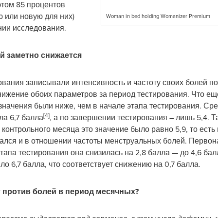
этом 85 процентов
 или новую для них)
Woman in bed holding Womanizer Premium
нии исследования.
й заметно снижается
вания записывали интенсивность и частоту своих болей по
нижение обоих параметров за период тестирования. Что ещ
значения были ниже, чем в начале этапа тестирования. Ср
[4]
а 6,7 балла
, а по завершении тестирования – лишь 5,4. 
и контрольного месяца это значение было равно 5,9, то есть
ался и в отношении частоты менструальных болей. Первон
этапа тестирования она снизилась на 2,8 балла — до 4,6 ба
о 6,7 балла, что соответствует снижению на 0,7 балла.
 против болей в период месячных?