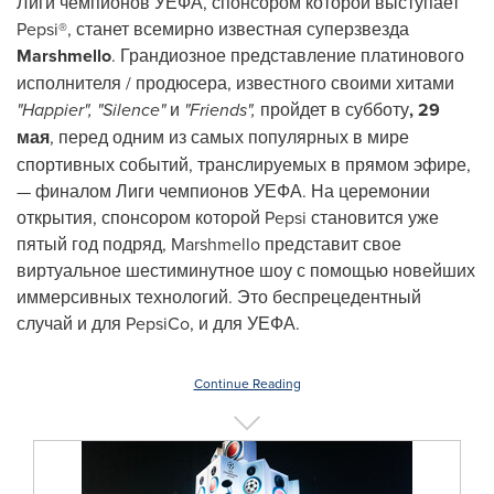
Лиги чемпионов УЕФА, спонсором которой выступает
Pepsi®, станет всемирно известная суперзвезда
Marshmello
. Грандиозное представление платинового
исполнителя / продюсера, известного своими хитами
"Happier", "Silence"
и
"Friends",
пройдет в субботу
, 29
мая
, перед одним из самых популярных в мире
спортивных событий, транслируемых в прямом эфире,
— финалом Лиги чемпионов УЕФА. На церемонии
открытия, спонсором которой Pepsi становится уже
пятый год подряд, Marshmello представит свое
виртуальное шестиминутное шоу с помощью новейших
иммерсивных технологий. Это беспрецедентный
случай и для PepsiCo, и для УЕФА.
Continue Reading