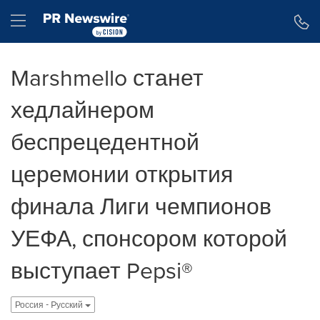
Accessibility Statement
Skip Navigation
Hamburger menu
Marshmello станет
хедлайнером
беспрецедентной
церемонии открытия
финала Лиги чемпионов
УЕФА, спонсором которой
выступает Pepsi®
Россия - Pусский