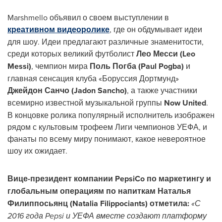
Marshmello объявил о своем выступлении в
креативном видеоролике
, где он обдумывает идеи
для шоу. Идеи предлагают различные знаменитости,
среди которых великий футболист
Лео Месси (
Leo
Messi
)
, чемпион мира
Поль Погба (Paul Pogba)
и
главная сенсация клуба «Боруссия Дортмунд»
Джейдон Санчо (
Jadon Sancho
)
, а также участники
всемирно известной музыкальной группы
Now United
.
В концовке ролика популярный исполнитель изображен
рядом с культовым трофеем Лиги чемпионов УЕФА, и
фанаты по всему миру понимают, какое невероятное
шоу их ожидает.
Вице-президент компании PepsiCo по маркетингу и
глобальным операциям по напиткам Наталья
Филиппосьянц (Natalia Filippociants) отметила:
«С
2016 года Pepsi и УЕФА вместе создают платформу