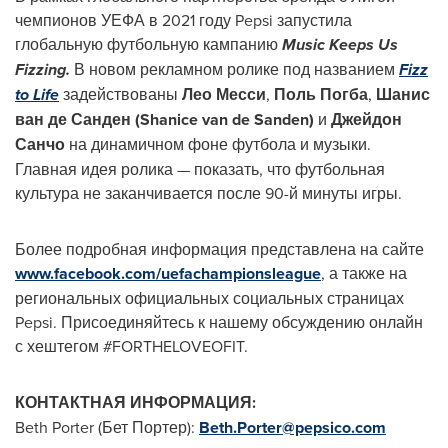
чемпионов УЕФА в 2021 году Pepsi запустила
глобальную футбольную кампанию
Music Keeps Us
Fizzing.
В новом рекламном ролике под названием
Fizz
to Life
задействованы
Лео Месси
,
Поль Погба
,
Шанис
ван де Санден (
Shanice van de Sanden
)
и
Джейдон
Санчо
на динамичном фоне футбола и музыки.
Главная идея ролика — показать, что футбольная
культура не заканчивается после 90-й минуты игры.
Более подробная информация представлена на сайте
www.facebook.com/uefachampionsleague
, а также на
региональных официальных социальных страницах
Pepsi. Присоединяйтесь к нашему обсуждению онлайн
с хештегом #FORTHELOVEOFIT.
КОНТАКТНАЯ ИНФОРМАЦИЯ:
Beth Porter
(Бет Портер):
Beth.Porter@pepsico.com