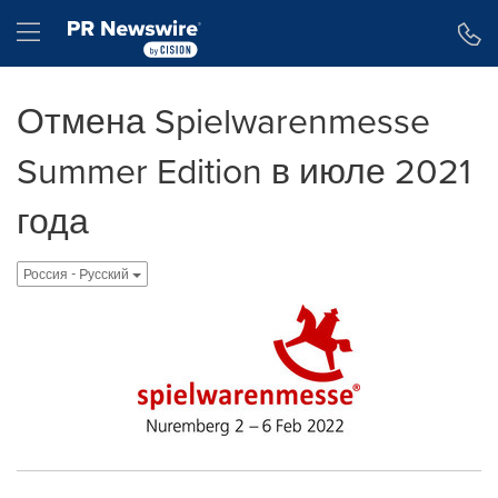
Accessibility Statement
Skip Navigation
Hamburger menu
Отмена Spielwarenmesse
Summer Edition в июле 2021
года
Россия - Pусский