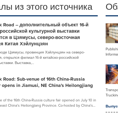
лы из этого источника
Об
lk Road -- дополнительный объект 16-й
-российской культурной выставки
тся в Цзямусы, северо-восточная
я Китая Хэйлунцзян
Publish
роде Цзямусы, провинция Хэйлунцзян на северо-
Informa
я, открылся филиал 16-й китайско-российской
ставки. Выставка,...
k Road: Sub-venue of 16th China-Russia
ir opens in Jiamusi, NE China's Heilongjiang
Transpo
Truckin
 of the 16th China-Russia culture fair opened on July 10 in
east China's Heilongjiang Province. Co-hosted by China's...
Выпус