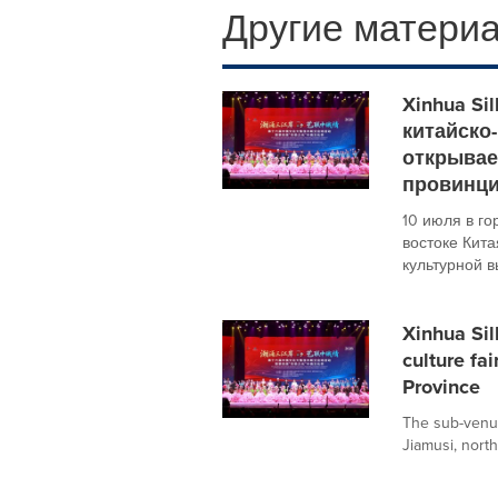
Другие материа
Xinhua Si
китайско
открывае
провинци
10 июля в го
востоке Кита
культурной вы
Xinhua Sil
culture fa
Province
The sub-venue
Jiamusi, north