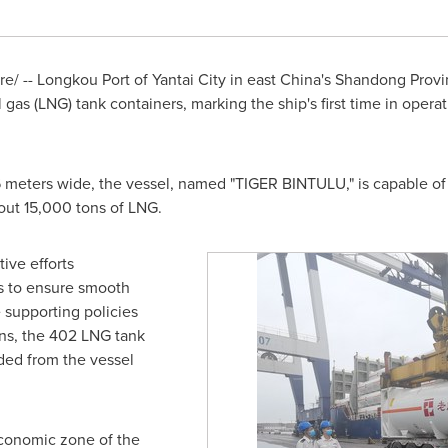
/ -- Longkou Port of Yantai City in east
China's
Shandong Provi
l gas (LNG) tank containers, marking the ship's first time in oper
 meters wide, the vessel, named "TIGER BINTULU," is capable of
bout 15,000 tons of LNG.
ve efforts
s to ensure smooth
 supporting policies
ns, the 402 LNG tank
ded from the vessel
economic zone of the