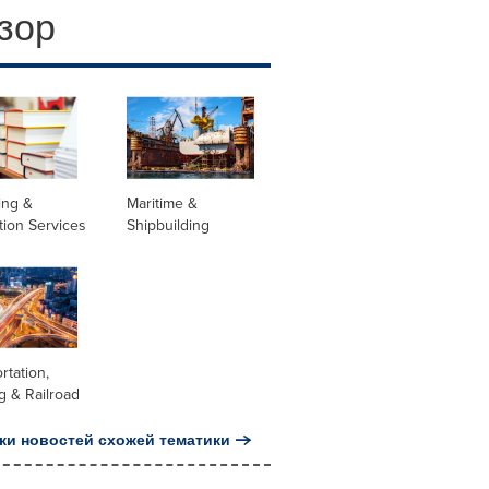
зор
ing &
Maritime &
tion Services
Shipbuilding
rtation,
g & Railroad
ки новостей схожей тематики