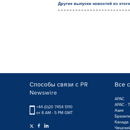
Другие выпуски новостей из этого
Способы связи с PR
Все 
Newswire
APAC
APAC - 
+44 (0)20 7454 5110
Азия
от 8 AM - 5 PM GMT
Бразил
Канада
Чешски