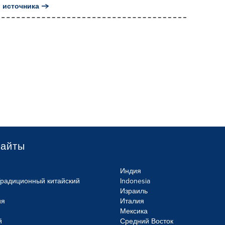
 источника
сайты
Индия
Традиционный китайский
Indonesia
Израиль
ия
Италия
Мексика
й
Средний Восток