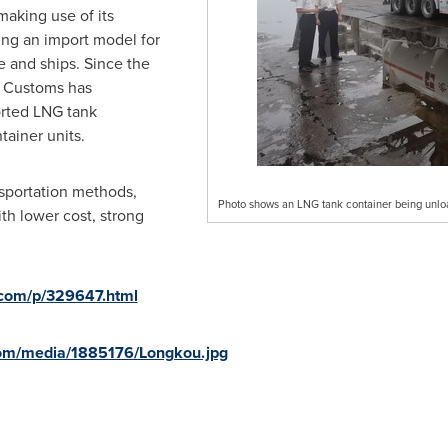
aking use of its
ing an import model for
e and ships. Since the
u Customs has
orted LNG tank
tainer units.
sportation methods,
Photo shows an LNG tank container being unloa
th lower cost, strong
d.com/p/329647.html
com/media/1885176/Longkou.jpg