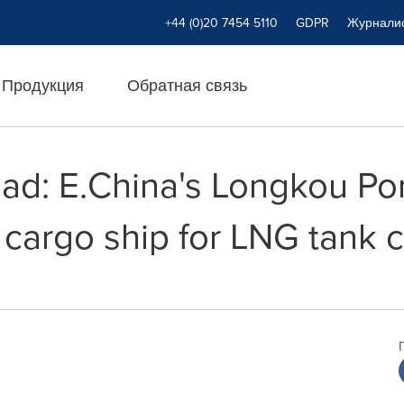
+44 (0)20 7454 5110
GDPR
Журнали
Продукция
Обратная связь
oad: E.China's Longkou Po
 cargo ship for LNG tank 