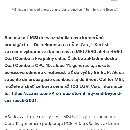
MSI has announced a new commercial promotion - "To Infinity and Beyond".
Spoločnosť MSI dnes oznámila novú komerčnú
propagáciu - „Do nekonečna a ešte ďalej". Keď si
zakúpite vybranú základnú dosku MSI Z590 alebo B560
Dual Combo a kvapalný chladič alebo základnú dosku
Dual Combo a CPU 10. alebo 11. generácie, získate
bonusovú odmenu v hotovosti až do výšky
65 EUR
. Ak sa
zapojíte do propagácie cashback aj do Shout Out for MSI,
môžete získať celkovú cenu až
100 EUR
. Viac informácií
tu:
https://cz.msi.com/Promotion/to-infinity-and-beyond-
cashback-2021
.
Všetky základné dosky série MSI 500 s procesormi Intel
Core 11. generácie podporujú PCIe 4.0 a všetky základné