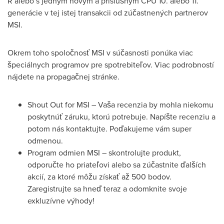
R alebo s jedným novým a príslušným CPU 10. alebo 11.
generácie v tej istej transakcii od zúčastnených partnerov
MSI.
Okrem toho spoločnosť MSI v súčasnosti ponúka viac
špeciálnych programov pre spotrebiteľov. Viac podrobností
nájdete na propagačnej stránke.
Shout Out for MSI – Vaša recenzia by mohla niekomu
poskytnúť záruku, ktorú potrebuje. Napíšte recenziu a
potom nás kontaktujte. Poďakujeme vám super
odmenou.
Program odmien MSI – skontrolujte produkt,
odporučte ho priateľovi alebo sa zúčastnite ďalších
akcií, za ktoré môžu získať až 500 bodov.
Zaregistrujte sa hneď teraz a odomknite svoje
exkluzívne výhody!