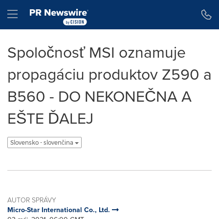
Accessibility Statement
Skip Navigation
Hamburger menu
Spoločnosť MSI oznamuje
propagáciu produktov Z590 a
B560 - DO NEKONEČNA A
EŠTE ĎALEJ
Slovensko - slovenčina
AUTOR SPRÁVY
Micro-Star International Co., Ltd.