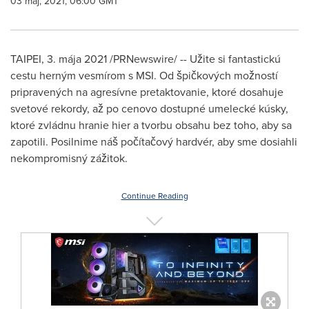
03 máj, 2021, 06:00 GMT
TAIPEI
, 3. mája 2021 /PRNewswire/ -- Užite si fantastickú
cestu herným vesmírom s MSI. Od špičkových možností
pripravených na agresívne pretaktovanie, ktoré dosahuje
svetové rekordy, až po cenovo dostupné umelecké kúsky,
ktoré zvládnu hranie hier a tvorbu obsahu bez toho, aby sa
zapotili. Posilnime náš počítačový hardvér, aby sme dosiahli
nekompromisný zážitok.
Continue Reading