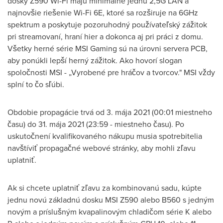
dosky Z590 Wi-Fi majú minimálne jednu 2,5G LAN a
najnovšie riešenie Wi-Fi 6E, ktoré sa rozširuje na 6GHz
spektrum a poskytuje pozoruhodný používateľský zážitok
pri streamovaní, hraní hier a dokonca aj pri práci z domu.
Všetky herné série MSI Gaming sú na úrovni servera PCB,
aby ponúkli lepší herný zážitok. Ako hovorí slogan
spoločnosti MSI - „Vyrobené pre hráčov a tvorcov." MSI vždy
splní to čo sľúbi.
Obdobie propagácie trvá od 3. mája 2021 (00:01 miestneho
času) do 31. mája 2021 (23:59 - miestneho času). Po
uskutočnení kvalifikovaného nákupu musia spotrebitelia
navštíviť propagačné webové stránky, aby mohli zľavu
uplatniť.
Ak si chcete uplatniť zľavu za kombinovanú sadu, kúpte
jednu novú základnú dosku MSI Z590 alebo B560 s jedným
novým a príslušným kvapalinovým chladičom série K alebo