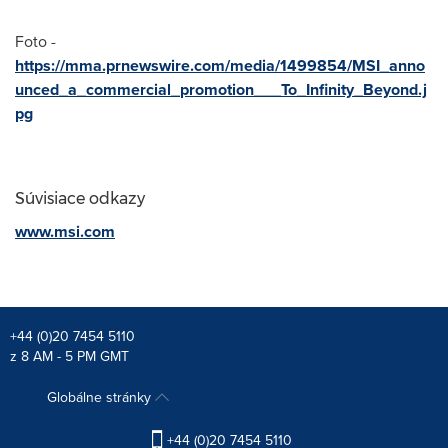
Foto -
https://mma.prnewswire.com/media/1499854/MSI_anno
unced_a_commercial_promotion___To_Infinity_Beyond.j
pg
Súvisiace odkazy
www.msi.com
+44 (0)20 7454 5110
z 8 AM - 5 PM GMT
Globálne stránky
+44 (0)20 7454 5110