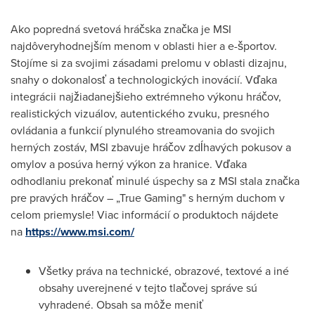
Ako popredná svetová hráčska značka je MSI
najdôveryhodnejším menom v oblasti hier a e-športov.
Stojíme si za svojimi zásadami prelomu v oblasti dizajnu,
snahy o dokonalosť a technologických inovácií. Vďaka
integrácii najžiadanejšieho extrémneho výkonu hráčov,
realistických vizuálov, autentického zvuku, presného
ovládania a funkcií plynulého streamovania do svojich
herných zostáv, MSI zbavuje hráčov zdĺhavých pokusov a
omylov a posúva herný výkon za hranice. Vďaka
odhodlaniu prekonať minulé úspechy sa z MSI stala značka
pre pravých hráčov – „True Gaming" s herným duchom v
celom priemysle! Viac informácií o produktoch nájdete
na
https://www.msi.com/
Všetky práva na technické, obrazové, textové a iné
obsahy uverejnené v tejto tlačovej správe sú
vyhradené. Obsah sa môže meniť