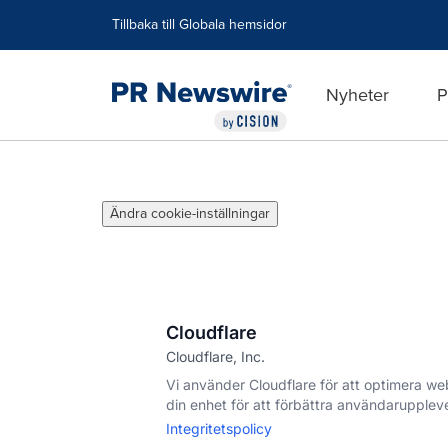
Tillgänglighetsförklaring
Hoppa över navigering
Tillbaka till Globala hemsidor
Nyheter
P
Ändra cookie-inställningar