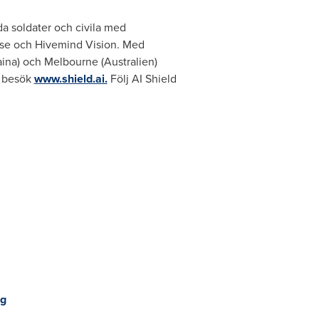
da soldater och civila med
rise och Hivemind Vision. Med
aina) och
Melbourne
(Australien)
, besök
www.shield.ai.
Följ AI Shield
pg