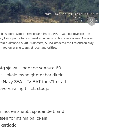
n its second wildfire response mission, V-BAT was deployed in late
uly to support efforts against a fast-moving blaze in eastern Bulgaria.
rom a distance of 30 kilometers, V-BAT detected the fire and quickly
rrived on scene to assist local authorities.
sig själva. Under de senaste 60
t. Lokala myndigheter har direkt
e Navy SEAL. "V-BAT fortsätter att
ervakning till att stödja
ser mot en snabbt spridande brand i
en för att hjälpa lokala
 kartlade