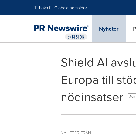
Tillgänglighetsförklaring
Hoppa över navigering
Tillbaka till Globala hemsidor
Nyheter
P
Shield AI avsl
Europa till stö
nödinsatser
Sve
NYHETER FRÅN