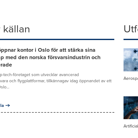
 källan
Ut
öppnar kontor i Oslo för att stärka sina
p med den norska försvarsindustrin och
erade
ep-tech-företaget som utvecklar avancerad
Aerosp
ara och flygplattformar, tillkännagav idag öppnandet av ett
slo...
la
Artifici