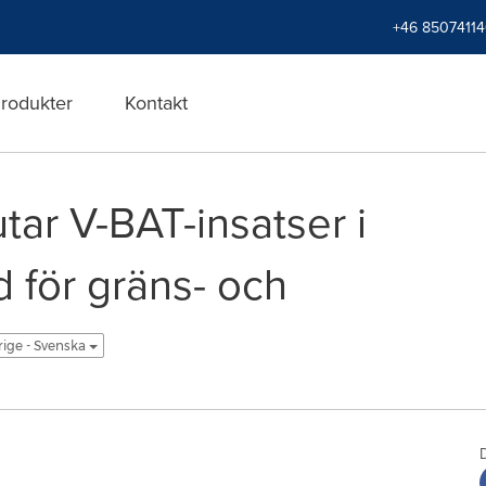
+46 8507411
rodukter
Kontakt
utar V-BAT-insatser i
d för gräns- och
rige - Svenska