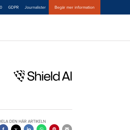
40
GDPR
Journalister
Begär mer information
DELA DEN HÄR ARTIKELN