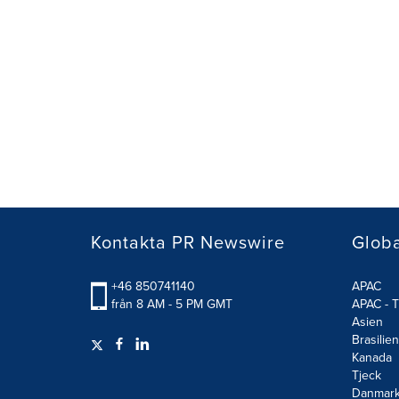
Kontakta PR Newswire
Glob
+46 850741140
APAC
från 8 AM - 5 PM GMT
APAC - T
Asien
Brasilien
Kanada
Tjeck
Danmar