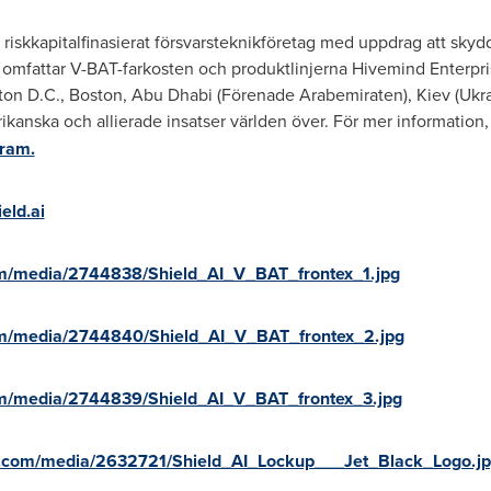
 riskkapitalfinasierat försvarsteknikföretag med uppdrag att skyd
r omfattar V-BAT-farkosten och produktlinjerna Hivemind Enterp
ton D.C.
,
Boston
,
Abu Dhabi
(Förenade Arabemiraten),
Kiev
(Ukr
rikanska och allierade insatser världen över. För mer information
gram.
eld.ai
m/media/2744838/Shield_AI_V_BAT_frontex_1.jpg
om/media/2744840/Shield_AI_V_BAT_frontex_2.jpg
om/media/2744839/Shield_AI_V_BAT_frontex_3.jpg
e.com/media/2632721/Shield_AI_Lockup___Jet_Black_Logo.j