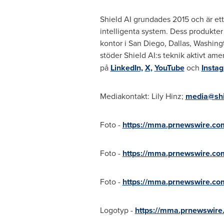
Shield AI grundades 2015 och är ett
intelligenta system. Dess produkte
kontor i
San Diego
,
Dallas
,
Washing
stöder Shield AI:s teknik aktivt ame
på
LinkedIn,
X,
YouTube
och
Insta
Mediakontakt: Lily Hinz;
media@shi
Foto -
https://mma.prnewswire.co
Foto -
https://mma.prnewswire.c
Foto -
https://mma.prnewswire.c
Logotyp -
https://mma.prnewswir