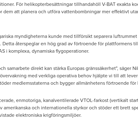
oner. För helikopterbesättningar tillhandahöll V-BAT exakta koo
r dem att planera och utföra vattenbombningar mer effektivt utan a
lgariska myndigheterna kunde med tillförsikt separera luftrumm
Detta återspeglar en hög grad av förtroende för plattformens till
UAS i komplexa, dynamiska flygoperationer.
 och samarbete direkt kan stärka Europas gränssäkerhet", säger
Ni
vervakning med verkliga operativa behov hjälpte vi till att levere
töder medlemsstaterna och bygger allmänhetens förtroende för h
cerade, enmotoriga, kanalventilerade VTOL-farkost (vertikalt star
 amerikanska och internationella styrkor och stöder ett brett s
tvistade elektroniska krigföringsmiljöer.