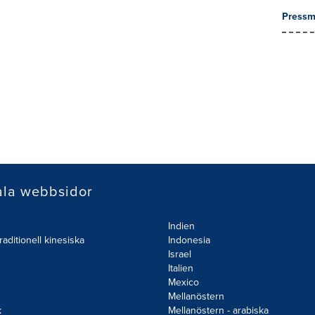
Pressm
ala webbsidor
Indien
raditionell kinesiska
Indonesia
Israel
Italien
Mexico
Mellanöstern
k
Mellanöstern - arabiska