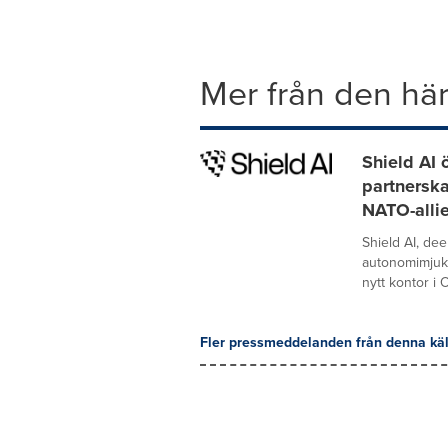
Mer från den här
Shield AI 
partnerska
NATO-alli
Shield AI, de
autonomimjukv
nytt kontor i O
Fler pressmeddelanden från denna käl