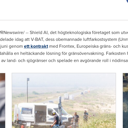
RNewswire/ -- Shield AI, det högteknologiska företaget som ut
delade idag att V-BAT, dess obemannade luftfarkostsystem (Unm
av juni genom
ett kontrakt
med Frontex, Europeiska gräns- och ku
handahålla en heltäckande lösning för gränsövervakning. Farkosten 
 av land- och sjögränser och spelade en avgörande roll i nödinsat