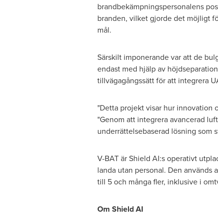
brandbekämpningspersonalens positi
branden, vilket gjorde det möjligt fö
mål.
Särskilt imponerande var att de bu
endast med hjälp av höjdseparation. 
tillvägagångssätt för att integrera 
"Detta projekt visar hur innovation
"Genom att integrera avancerad luftö
underrättelsebaserad lösning som s
V-BAT är Shield AI:s operativt utpla
landa utan personal. Den används av
till 5 och många fler, inklusive i om
Om Shield AI