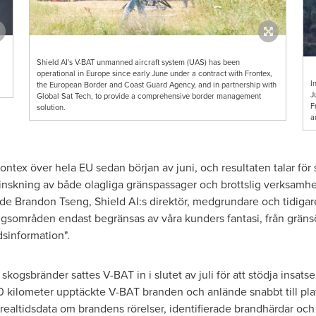
Shield AI's V-BAT unmanned aircraft system (UAS) has been
operational in Europe since early June under a contract with Frontex,
I
the European Border and Coast Guard Agency, and in partnership with
J
Global Sat Tech, to provide a comprehensive border management
F
solution.
a
ntex över hela EU sedan början av juni, och resultaten talar för 
inskning av både olagliga gränspassager och brottslig verksamhe
sade
Brandon Tseng
, Shield AI:s direktör, medgrundare och tidigar
gsområden endast begränsas av våra kunders fantasi, från gränsöv
sinformation".
 skogsbränder sattes V-BAT in i slutet av juli för att stödja insat
0 kilometer upptäckte V-BAT branden och anlände snabbt till plats
ealtidsdata om brandens rörelser, identifierade brandhärdar och