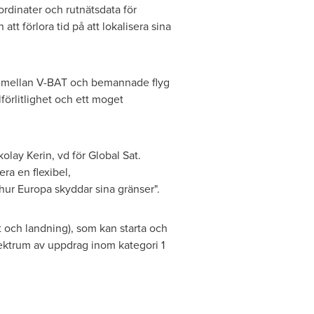
rdinater och rutnätsdata för
tt förlora tid på att lokalisera sina
et mellan V-BAT och bemannade flyg
förlitlighet och ett moget
kolay Kerin
, vd för Global Sat.
ra en flexibel,
ur Europa skyddar sina gränser".
t och landning), som kan starta och
pektrum av uppdrag inom kategori 1