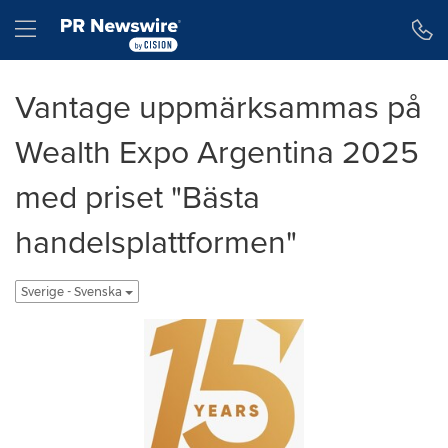
Tillgänglighetsförklaring
Hoppa över navigering
Hamburger menu
Vantage uppmärksammas på
Wealth Expo Argentina 2025
med priset "Bästa
handelsplattformen"
Sverige - Svenska