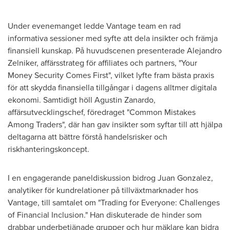
Under evenemanget ledde Vantage team en rad
informativa sessioner med syfte att dela insikter och främja
finansiell kunskap. På huvudscenen presenterade
Alejandro
Zelniker
, affärsstrateg för affiliates och partners, "Your
Money Security Comes First", vilket lyfte fram bästa praxis
för att skydda finansiella tillgångar i dagens alltmer digitala
ekonomi. Samtidigt höll
Agustin Zanardo
,
affärsutvecklingschef, föredraget "Common Mistakes
Among Traders", där han gav insikter som syftar till att hjälpa
deltagarna att bättre förstå handelsrisker och
riskhanteringskoncept.
I en engagerande paneldiskussion bidrog
Juan Gonzalez
,
analytiker för kundrelationer på tillväxtmarknader hos
Vantage, till samtalet om "Trading for Everyone: Challenges
of Financial Inclusion." Han diskuterade de hinder som
drabbar underbetjänade grupper och hur mäklare kan bidra