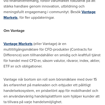
vid finansevenemang, förblir varumärket fokuserat på att
stärka handlare genom innovation, utbildning och
meningsfullt engagemang i communityt. Besök
Vantage
Markets
, för fler uppdateringar.
Om Vantage
Vantage Markets
(eller Vantage) är en
multitillgångsmäklare för CFD-produkter (Contracts for
Difference) som tillhandahåller en smidig och kraftfull tjänst
för handel med CFD:er, såsom valutor, råvaror, index, aktier,
ETF:er och obligationer.
Vantage når bortom sin roll som börsmäklare med över 15
års erfarenhet på marknaden och erbjuder ett pålitligt
handelsekosystem, en prisbelönt app för mobilhandel och
en användarvänlig handelsplattform som hjälper kunder att
ta tillvara på varje handelsmöjlighet.