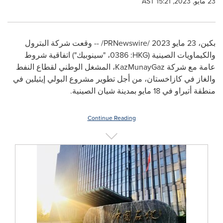
23 مايو, 2023, 15:21 AST
بكين، 23 مايو 2023 /
PRNewswire
/ -- وقعت شركة البترول
والكيماويات الصينية (
HKG
: 0386، "سينوبيك") اتفاقية شروط
عامة مع شركة
KazMunayGaz
، المشغل الوطني لقطاع النفط
والغاز في كازاخستان، من أجل تطوير مشروع البولي إيثيلين في
منطقة أتيراو في 18 مايو بمدينة شيان الصينية.
Continue Reading