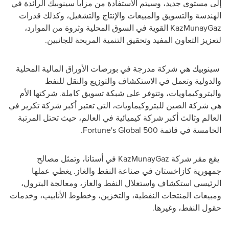
إلى مستوى جديد، وسيتم الاستفادة من مزايا سينوبيك الرائدة في
الهندسة والتسويق والمبيعات والإنتاج والتشغيل، وكذلك قدرات
KazMunayGaz
القوية في السوق المحلية وثروة من الموارد،
لتعزيز التعاون المفيد وتحقيق التنمية المربحة للجانبين.
سينوبيك هي شركة مدرجة في بورصات الأوراق المالية المحلية
والدولية وتعمل في الاستكشاف والتوزيع والنقل للنفط
والبتروكيماويات، وتتوفر على شبكة تسويق كاملة. شركتها الأم
هي شركة الصين للبتروكيماويات، التي تعتبر أكبر شركة تكرير في
العالم وثالث أكبر شركة كيميائية في العالم، حيث تحتل المرتبة
الخامسة في قائمة
Fortune's Global 500
.
يقع مقر شركة
KazMunayGaz
في أستانا، وتمثل مصالح
جمهورية كازاخستان في صناعة النفط والغاز. يغطي عملها
الرئيسي استكشاف واستغلال النفط والغاز، ومعالجة البترول،
ومبيعات المنتجات النفطية، والتخزين، وخطوط الأنابيب، وخدمات
حقول النفط، وغيرها.