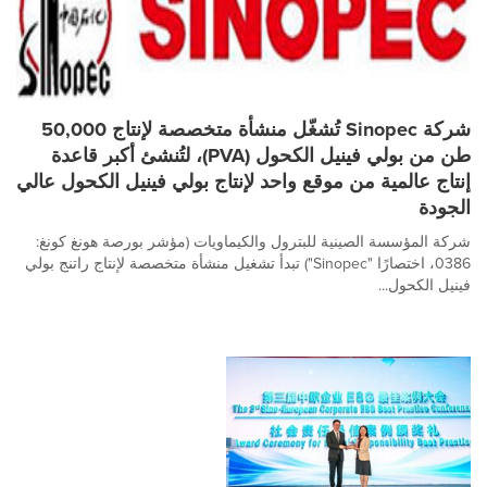
شركة Sinopec تُشغّل منشأة متخصصة لإنتاج 50,000
طن من بولي فينيل الكحول (PVA)، لتُنشئ أكبر قاعدة
إنتاج عالمية من موقع واحد لإنتاج بولي فينيل الكحول عالي
الجودة
شركة المؤسسة الصينية للبترول والكيماويات (مؤشر بورصة هونغ كونغ:
0386، اختصارًا "Sinopec") تبدأ تشغيل منشأة متخصصة لإنتاج راتنج بولي
فينيل الكحول...