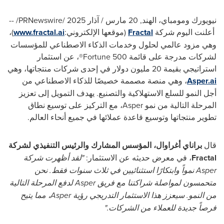
نيويورك ومومباي، الهند
,
20 مارس / آذار 2025
/PRNewswire/ --
أعلنت اليوم شركة
Fractal
(موقعها الإلكتروني:
www.fractal.ai
)،
وهي مزود عالمي لحلول وخدمات الذكاء الاصطناعي للمؤسسات
لشركات مدرجة على قائمة
Fortune 500
®، عن استثمار
استراتيجي بقيمة 20 مليون دولار في إحدى شركات منتجاتها، وهي
Asper.ai
، وهي منصة مصممة خصيصًا للذكاء الاصطناعي من
أجل النمو للسلع الاستهلاكية والتصنيع. يهدف التمويل إلى تعزيز
المرحلة التالية من نمو
Asper
، مع التركيز على توسيع نطاق
تطوير منتجاتها وتوسيع قاعدة عملائها في جميع أنحاء العالم.
قال
براناي أغراوال، المؤسس المشارك والرئيس التنفيذي لشركة
Fractal
، في معرض حديثه عن الاستثمار:
"لقد أظهرت شركة
Asper
نمواً وابتكارًا استثنائيين في ثلاث سنوات فقط. نحن
متحمسون لمواصلة شراكتنا مع فريق
Asper
لدفع المرحلة التالية
من النمو. سيعزز هذا الاستثمار التدريجي رؤية
Asper
، مما يتيح
فرصاً جديدة للعملاء من الشركات."