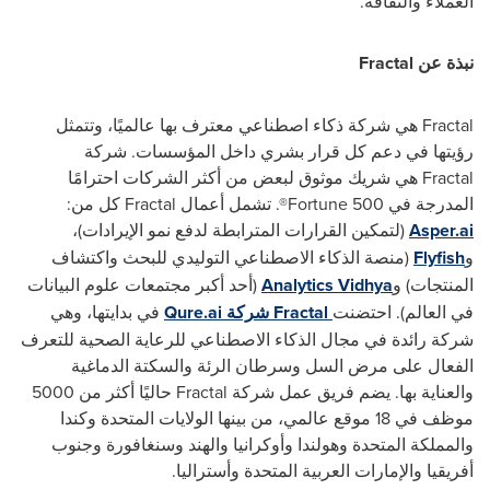
العملاء والثقافة.
نبذة عن
Fractal
Fractal
هي شركة ذكاء اصطناعي معترف بها عالميًا، وتتمثل
رؤيتها في دعم كل قرار بشري داخل المؤسسات. شركة
Fractal
هي شريك موثوق لبعض من أكثر الشركات احترامًا
المدرجة في
Fortune 500
®. تشمل أعمال
Fractal
كل من:
Asper.ai
(لتمكين القرارات المترابطة لدفع نمو الإيرادات)،
و
Flyfish
(منصة الذكاء الاصطناعي التوليدي للبحث واكتشاف
المنتجات) و
Analytics Vidhya
(أحد أكبر مجتمعات علوم البيانات
في العالم). احتضنت
Fractal
شركة
Qure.ai
في بدايتها، وهي
شركة رائدة في مجال الذكاء الاصطناعي للرعاية الصحية للتعرف
الفعال على مرض السل وسرطان الرئة والسكتة الدماغية
والعناية بها. يضم فريق عمل شركة
Fractal
حاليًا أكثر من 5000
موظف في 18 موقع عالمي، من بينها الولايات المتحدة وكندا
والمملكة المتحدة وهولندا وأوكرانيا والهند وسنغافورة وجنوب
أفريقيا والإمارات العربية المتحدة وأستراليا.