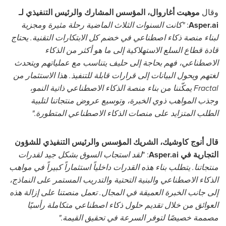
وقال
موهيت أغاروال، المؤسس المشارك والرئيس التنفيذي لـ
Asper.ai
:
"كانت السنوات الثلاث الماضية رحلة مثيرة ومجزية
لبناء منصة ذكاء اصطناعي في خضم كل الابتكارات التقنية. يحتاج
قادة قطاع السلع الاستهلاكية إلى ما هو أكثر من الذكاء
الاصطناعي، فهم بحاجة إلى حليف يتناسب مع عملياتهم ويتحدث
لغتهم ويحول البيانات إلى قرارات قابلة للتنفيذ. هذا الاستثمار من
Fractal
يمكّننا من بناء منصة الذكاء الاصطناعي ذاتية النمو،
وجذب المواهب ذوي الخبرة، وتوسيع عروض منتجاتنا لتلبية
الطلب المتزايد على منصات الذكاء الاصطناعي المتطورة."
قال أنوج كاوشيك، الشريك المؤسس والرئيس التنفيذي للشؤون
التجارية في
Asper.ai
: "
لقد استجاب السوق بشكل جيد لقدرات
منتجاتنا. يتطلب بناء هذه القدرات داخلياً استثماراً كبيراً في مواهب
الذكاء الاصطناعي والبنية التحتية والتدريب المستمر على النماذج،
إلى جانب الخبرة العميقة في المجال. تعمل منصتنا على إزالة هذه
العوائق من خلال تقديم حلول ذكاء اصطناعي متكاملة رأسيًا
مصممة خصيصًا لتوفر السرعة في تحقيق القيمة."