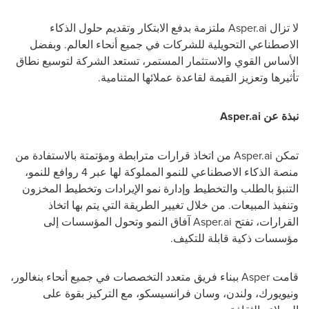
لا تزال
Asper.ai
ملتزمة بدفع الابتكار وتقديم حلول الذكاء
الاصطناعي التحويلية للشركات في جميع أنحاء العالم. وبفضل
الأساس القوي والاستثمار المستمر، تستعد الشركة لتوسيع نطاق
تأثيرها وتعزيز القيمة لقاعدة عملائها المتنامية.
نبذة عن
Asper.ai
تمكن
Asper.ai
من اتخاذ قرارات مترابطة ومؤتمتة بالاستفادة من
منصة الذكاء الاصطناعي للنمو المملوكة لها عبر 4 روافع للنمو،
التنبؤ بالطلب والتخطيط وإدارة نمو الإيرادات وتخطيط المخزون
وتنفيذ المبيعات. من خلال تغيير الطريقة التي يتم بها اتخاذ
القرارات، تفتح
Asper.ai
آفاق النمو وتحول المؤسسات إلى
مؤسسات ذكية قابلة للتكيف.
قامت
Asper
ببناء فريق متعدد التخصصات في جميع أنحاء بنغالور،
ونيويورك، ولندن، وسان فرانسيسكو، مع التركيز بقوة على