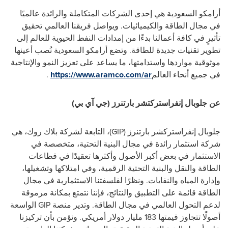
أرامكو السعودية هي إحدى الشركات المتكاملة والرائدة عالميًا
في مجال الطاقة والكيميائيات. ويواصل فريقنا العالمي تحقيق
تأثيرٍ في كافة أعمالنا بدءًا من إمدادات النفط الحيوية للعالم إلى
تطوير تقنيات جديدة للطاقة. وتضع أرامكو السعودية نُصب أعينها
موثوقية مواردها واستدامتها، ما يساعد على تعزيز النمو والإنتاجية
في جميع أنحاء العالم
https://www.aramco.com/ar
.
عن جلوبال إنفراستركتشر بارتنرز (جي آي بي)
جلوبال إنفراستركشر بارتنرز (
GIP
)، التابعة لشركة بلاك روك، هي
شركة استثمار رائدة في مجال البنية التحتية، متخصصة في
الاستثمار في بعض أكبر الأصول وأكثرها تعقيدًا في قطاعات
الطاقة والنقل والبنية التحتية الرقمية، وفي امتلاكها وتشغيلها،
وإدارة المياه والنفايات. ونظرًا لفلسفتنا الاستثمارية في مجال
الطاقة قائمة على التطبيق والنتائج، فإننا نتمتع بمكانة مرموقة
لدعم التحول العالمي في مجال الطاقة. وتدير منصة
GIP
الواسعة
أصولًا تتجاوز قيمتها 183 مليار دولار أمريكي. ونؤمن بأن تركيزنا