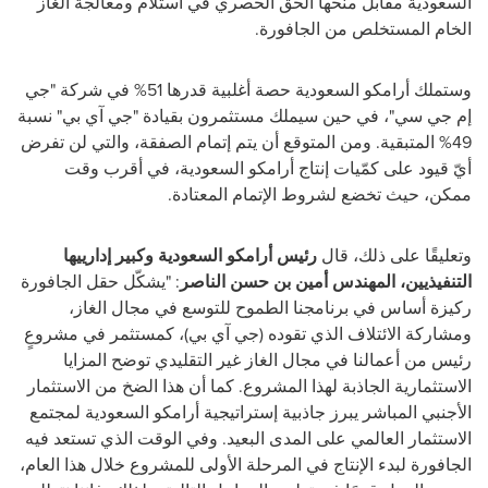
السعودية مقابل منحها الحق الحصري في استلام ومعالجة الغاز
الخام المستخلص من الجافورة.
وستملك أرامكو السعودية حصة أغلبية قدرها 51% في شركة "جي
إم جي سي"، في حين سيملك مستثمرون بقيادة "جي آي بي" نسبة
49% المتبقية. ومن المتوقع أن يتم إتمام الصفقة، والتي لن تفرض
أيّ قيود على كمّيات إنتاج أرامكو السعودية، في أقرب وقت
ممكن، حيث تخضع لشروط الإتمام المعتادة.
وتعليقًا على ذلك، قال
رئيس أرامكو السعودية وكبير إدارييها
التنفيذيين، المهندس أمين بن حسن الناصر
: "يشكّل حقل الجافورة
ركيزة أساس في برنامجنا الطموح للتوسع في مجال الغاز،
ومشاركة الائتلاف الذي تقوده (جي آي بي)، كمستثمر في مشروعٍ
رئيس من أعمالنا في مجال الغاز غير التقليدي توضح المزايا
الاستثمارية الجاذبة لهذا المشروع. كما أن هذا الضخ من الاستثمار
الأجنبي المباشر يبرز جاذبية إستراتيجية أرامكو السعودية لمجتمع
الاستثمار العالمي على المدى البعيد. وفي الوقت الذي تستعد فيه
الجافورة لبدء الإنتاج في المرحلة الأولى للمشروع خلال هذا العام،