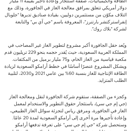
الطاقة والكيميائيات، صفقة استئجار وإعادة تأجير بقيمة 11 مليار
دولار أمريكي تتعلق بمرافق معالجة الغاز في الجافورة، وذلك مع
ائتلاف مكوّن من مستثمرين دوليين، بقيادة صناديق تديرها "جلوبال
إنفراستركتشر بارتنرز"، المعروفة باسم "جي آي بي" والتابعة
لشركة "بلاك روك".
ويُعد حقل الجافورة أكبر مشروع لتطوير الغاز غير المصاحب في
المملكة
العربية السعودية، حيث يُقدر حجمه بنحو 229 تريليون قدم
مكعبة قياسية من الغاز الخام، و75 مليار برميل من المكثفات.
ويشكل المشروع عنصرًا أساسًا في خطط أرامكو السعودية لزيادة
الطاقة الإنتاجية للغاز بنسبة 60% بين عامي 2021 و2030، لتلبية
الطلب المتزايد.
وكجزء من الصفقة، ستقوم شركة الجافورة لنقل ومعالجة الغاز
(جي إم جي سي)، باستئجار حقوق التطوير والاستخدام لمعمل
الغاز في الجافورة، ومرفق رياس لتجزئة سوائل الغاز الطبيعي،
وإعادة تأجيرها مرة أخرى إلى أرامكو السعودية لمدة 20 عامًا.
وستحصل شركة "جي إم جي سي" على تعرفة تدفعها أرامكو