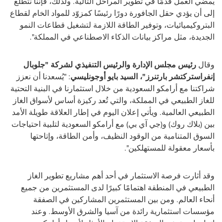
يمضي العمل قدمًا في تطوير المراحل التالية. ولذلك، فإننا نتطلع
إلى أن يؤدي حقل الجافورة دورًا رئيسًا كمزوّد للمواد الخام لقطاع
البتروكيميائيات، وتوفير الطاقة اللازمة لتشغيل قطاعات النمو
الجديدة، مثل مراكز بيانات الذكاء الاصطناعي في المملكة".
وقال
رئيس مجلس الإدارة والرئيس التنفيذي لشركة "جلوبال
إنفراستركتشر بارتنرز"، السيد بايو أوجونليسي
: "يُسعدنا أن نعزز
شراكتنا مع أرامكو السعودية من خلال استثمارنا في البنية التحتية
للغاز الطبيعي في المملكة، والتي تُعد ركيزة أساس لأسواق الغاز
الطبيعي العالمية. ويأتي إعلان اليوم في إطار العلاقة طويلة الأمد
بين (بلاك روك) و(جي آي بي) مع أرامكو السعودية لتلبية احتياجات
السوق المتنامية من الوقود النظيف، وأمن الطاقة، وإتاحتها
بأسعار معقولة للمستهلكين".
وقد أثارت فرصة الاستثمار في أحد أهم مشاريع تطوير الغاز
الطبيعي في المنطقة اهتمامًا كبيرًا لدى المستثمرين من جميع
أنحاء العالم. ومن بين المستثمرين المشاركين في الصفقة
مؤسسات استثمارية رائدة من آسيا والشرق الأوسط. وعند