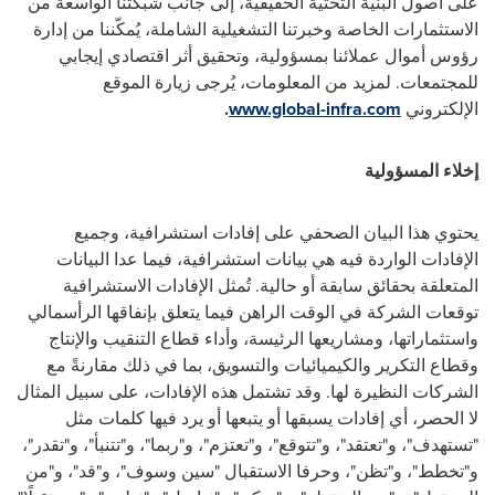
على أصول البنية التحتية الحقيقية، إلى جانب شبكتنا الواسعة من
الاستثمارات الخاصة وخبرتنا التشغيلية الشاملة، يُمكّننا من إدارة
رؤوس أموال عملائنا بمسؤولية، وتحقيق أثر اقتصادي إيجابي
للمجتمعات. لمزيد من المعلومات، يُرجى زيارة الموقع
الإلكتروني
www.global-infra.com
.
إخلاء المسؤولية
يحتوي هذا البيان الصحفي على إفادات استشرافية، وجميع
الإفادات الواردة فيه هي بيانات استشرافية، فيما عدا البيانات
المتعلقة بحقائق سابقة أو حالية. تُمثل الإفادات الاستشرافية
توقعات الشركة في الوقت الراهن فيما يتعلق بإنفاقها الرأسمالي
واستثماراتها، ومشاريعها الرئيسة، وأداء قطاع التنقيب والإنتاج
وقطاع التكرير والكيميائيات والتسويق، بما في ذلك مقارنةً مع
الشركات النظيرة لها. وقد تشتمل هذه الإفادات، على سبيل المثال
لا الحصر، أي إفادات يسبقها أو يتبعها أو يرد فيها كلمات مثل
"تستهدف"، و"تعتقد"، و"تتوقع"، و"تعتزم"، و"ربما"، و"تتنبأ"، و"تقدر"،
و"تخطط"، و"تظن"، وحرفا الاستقبال "سين وسوف"، و"قد"، و"من