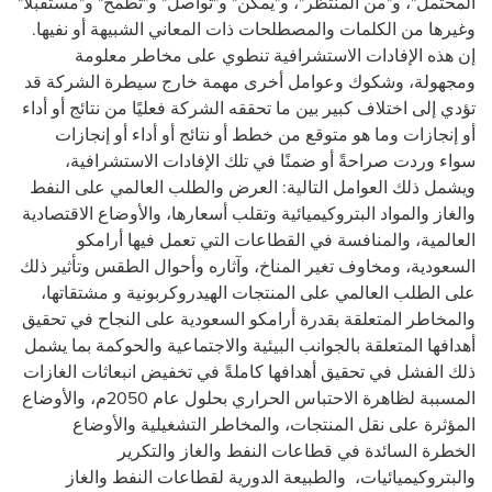
المحتمل"، و"من المنتظر"، و"يمكن" و"تواصل" و"تطمح" و"مستقبلًا"
وغيرها من الكلمات والمصطلحات ذات المعاني الشبيهة أو نفيها.
إن هذه الإفادات الاستشرافية تنطوي على مخاطر معلومة
ومجهولة، وشكوك وعوامل أخرى مهمة خارج سيطرة الشركة قد
تؤدي إلى اختلاف كبير بين ما تحققه الشركة فعليًا من نتائج أو أداء
أو إنجازات وما هو متوقع من خطط أو نتائج أو أداء أو إنجازات
سواء وردت صراحةً أو ضمنًا في تلك الإفادات الاستشرافية،
ويشمل ذلك العوامل التالية: العرض والطلب العالمي على النفط
والغاز والمواد البتروكيميائية وتقلب أسعارها، والأوضاع الاقتصادية
العالمية، والمنافسة في القطاعات التي تعمل فيها أرامكو
السعودية، ومخاوف تغير المناخ، وآثاره وأحوال الطقس وتأثير ذلك
على الطلب العالمي على المنتجات الهيدروكربونية و مشتقاتها،
والمخاطر المتعلقة بقدرة أرامكو السعودية على النجاح في تحقيق
أهدافها المتعلقة بالجوانب البيئية والاجتماعية والحوكمة بما يشمل
ذلك الفشل في تحقيق أهدافها كاملةً في تخفيض انبعاثات الغازات
المسببة لظاهرة الاحتباس الحراري بحلول عام 2050م، والأوضاع
المؤثرة على نقل المنتجات، والمخاطر التشغيلية والأوضاع
الخطرة السائدة في قطاعات النفط والغاز والتكرير
والبتروكيميائيات، والطبيعة الدورية لقطاعات النفط والغاز