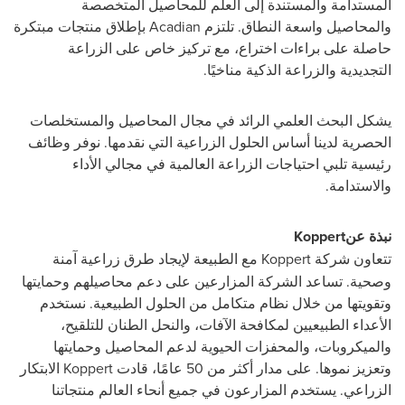
المستدامة والمستندة إلى العلم للمحاصيل المتخصصة
والمحاصيل واسعة النطاق. تلتزم
Acadian
بإطلاق منتجات مبتكرة
حاصلة على براءات اختراع، مع تركيز خاص على الزراعة
التجديدية والزراعة الذكية مناخيًا.
يشكل البحث العلمي الرائد في مجال المحاصيل والمستخلصات
الحصرية لدينا أساس الحلول الزراعية التي نقدمها. نوفر وظائف
رئيسية تلبي احتياجات الزراعة العالمية في مجالي الأداء
والاستدامة.
نبذة عن
Koppert
تتعاون شركة
Koppert
مع الطبيعة لإيجاد طرق زراعية آمنة
وصحية. تساعد الشركة المزارعين على دعم محاصيلهم وحمايتها
وتقويتها من خلال نظام متكامل من الحلول الطبيعية. نستخدم
الأعداء الطبيعيين لمكافحة الآفات، والنحل الطنان للتلقيح،
والميكروبات، والمحفزات الحيوية لدعم المحاصيل وحمايتها
وتعزيز نموها. على مدار أكثر من 50 عامًا، قادت
Koppert
الابتكار
الزراعي. يستخدم المزارعون في جميع أنحاء العالم منتجاتنا