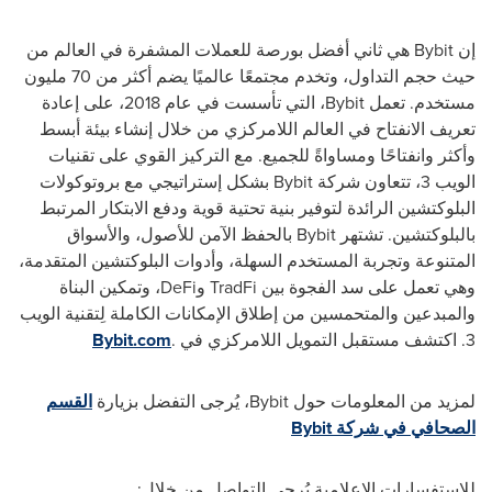
إن
Bybit
هي ثاني أفضل بورصة للعملات المشفرة في العالم من
حيث حجم التداول، وتخدم مجتمعًا عالميًا يضم أكثر من 70 مليون
مستخدم. تعمل
Bybit
، التي تأسست في عام 2018، على إعادة
تعريف الانفتاح في العالم اللامركزي من خلال إنشاء بيئة أبسط
وأكثر وانفتاحًا ومساواةً للجميع. مع التركيز القوي على تقنيات
الويب 3، تتعاون شركة
Bybit
بشكل إستراتيجي مع بروتوكولات
البلوكتشين الرائدة لتوفير بنية تحتية قوية ودفع الابتكار المرتبط
بالبلوكتشين. تشتهر
Bybit
بالحفظ الآمن للأصول، والأسواق
المتنوعة وتجربة المستخدم السهلة، وأدوات البلوكتشين المتقدمة،
وهي تعمل على سد الفجوة بين
TradFi
و
DeFi
، وتمكين البناة
والمبدعين والمتحمسين من إطلاق الإمكانات الكاملة لِتقنية الويب
3. اكتشف مستقبل التمويل اللامركزي في
.
Bybit.com
لمزيد من المعلومات حول
Bybit
، يُرجى التفضل بزيارة
القسم
الصحافي في شركة
Bybit
للاستفسارات الإعلامية يُرجى التواصل من خلال: