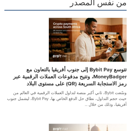
من نفس المصدر
تتوسع Bybit Pay إلى جنوب أفريقيا بالتعاون مع
MoneyBadger، وتتيح مدفوعات العملات الرقمية عبر
رمز الاستجابة السريعة (QR) على مستوى البلاد
وسّعت Bybit، ثاني أكبر منصة لتداول العملات الرقمية في العالم من
حيث حجم التداول، نطاق حل الدفع الخاص بها، Bybit Pay، ليشمل جنوب
أفريقيا، وذلك من خلال ...