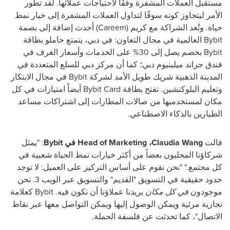
مستقبل العملات المشفرة وفقًا لاحتياجات عملائها. لقد تطور
الأمر ليتجاوز كونه سوقًا لتداول العملات المشفرة إلى خيار نمط
حياة. وتُعد الشراكة مع كريم (
Careem
) أحدث إضافة إلى بصمة
Bybit
العالمية في مجال التعاون: في دبي، يتمتع حاملو بطاقة
Bybit
بخصم يصل إلى 30% على الخدمات وأسعار الغرف في
فندق جراند ميلينيوم دبي؛ كما أن مركز دبي للسلع المتعددة في
المدينة الذهبية شريك طويل الأمد لشركة
Bybit
في مجال الابتكار
وتعليم البلوكتشين. تفتح بطاقة
Bybit Card
أيضاً امتيازات في كل
مكان لمستخدميها من صالات المطارات إلى اشتراكات مساعد
الطيارين بالذكاء الاصطناعي.
قالت
Claudia Wang
،
Head of Marketing
في
Bybit
: "يمثل
شركاؤنا المحليون بعضاً من أكثر خيارات نمط الحياة شعبية في
كل مجتمع." "نحن نقوم على أساس التركيز على العميل: لا توجد
حدود حقيقية في التسويق "القديم" والتسويق عبر الويب 3. نحن
موجودون
في كل مكان
يريدنا عملاؤنا أن نكون فيه.
Bybit
كعلامة
تجارية مرئية ويمكن الوصول إليها ويمكن التواصل معها عبر نقاط
الاتصال"، كما تحدثت عن فلسفة الحملة.