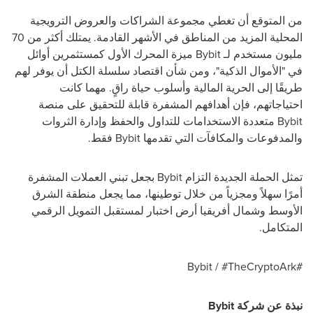
من المتوقع أن تغطي مجموعة الشراكات والعروض الترويجية
المحلية المزيد من المناطق في الأشهر القادمة. يمتلك أكثر من 70
مليون مستخدم لـ
Bybit
ميزة المحرك الأول كمستثمرين أوائل
في "الأموال الذكية"، ومن شأن اقتصاد سلسلة الكتل أن يوفر لهم
طريقًا إلى الحرية المالية وأسلوب حياة راقٍ. مهما كانت
احتياجاتهم، فإن أهدافهم المشفرة قابلة للتحقيق على منصة
Bybit
متعددة الاستخدامات للتداول والحفظ وإدارة الثروات
والمدفوعات والمكافآت التي تقدمها
Bybit
فقط.
تمثل الحملة الجديدة التزام
Bybit
بجعل تبني العملات المشفرة
أمرًا سهلاً ومجزياً من خلال توطينها، مما يجعل منطقة الشرق
الأوسط وشمال أفريقيا أرض اختبار لمستقبل التمويل الرقمي
المتكامل.
Bybit / #TheCryptoArk
#
نبذة عن شركة
Bybit