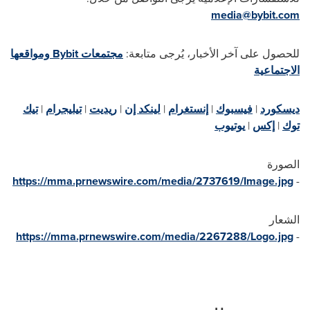
media@bybit.com
للحصول على آخر الأخبار، يُرجى متابعة:
مجتمعات
Bybit
ومواقعها
الاجتماعية
ديسكورد
|
فيسبوك
|
إنستغرام
|
لينكد إن
|
ريديت
|
تيليجرام
|
تيك
توك
|
إكس
|
يوتيوب
الصورة
https://mma.prnewswire.com/media/2737619/Image.jpg
-
الشعار
https://mma.prnewswire.com/media/2267288/Logo.jpg
-