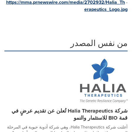
https://mma.prnewswire.com/media/2702932/Halia_Th
-
erapeutics_Logo.jpg
من نفس المصدر
شركة Halia Therapeutics تُعلن عن تقديم عرضٍ في
قمة BIO للاستثمار والنمو
أعلنت شركة Halia Therapeutics، وهي شركة أدوية حيوية في المرحلة