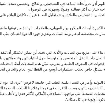
طوير أدوات وأبحاث تساعد في التشخيص، والعلاج، وتحسين صحة النسا
احة خيارات أكثر فعالية وقبولًا وسهولة في الوصول
تحسين التشخيص والعلاج بهدف تقليل العبء غير المتكافئ الواقع على 
 الكبيرة: أبحاث الميكروبيوم المهبلي، والعلاجات الرائدة من نوعها ما
ستثمارات مخصصة لدعم توليد البيانات وتعزيز جهود الدعوة لضمان تبنّي ا
بناءً على مزيج من البيانات والأدلة التي تحدد أين يمكن للابتكار أن يُنق
بلدان ذات الدخل المنخفض والمتوسط حول احتياجاتهن وتفضيلاتهن، بال
 في المعرفة الطبية والتدريب. تبيّن هذه المجالات أيضًا التحديات ال
هلة بشكلٍ خاص لجذب استثمارات أوسع من القطاعين العام والخاص لتحق
ذ التوليد وأمراض النساء بكلية الطب في جامعة لاغوس: "نرى كل يوم ن
حيانًا يفقدن حياتهن، بسبب الثغرات في فهمنا وعلاجنا للحالات الصحية ال
تحديات الصحية التي تواجهها النساء في الأماكن الأكثر فقرًا والأعلى عبئًا
تكون أولوية في كل مكان".