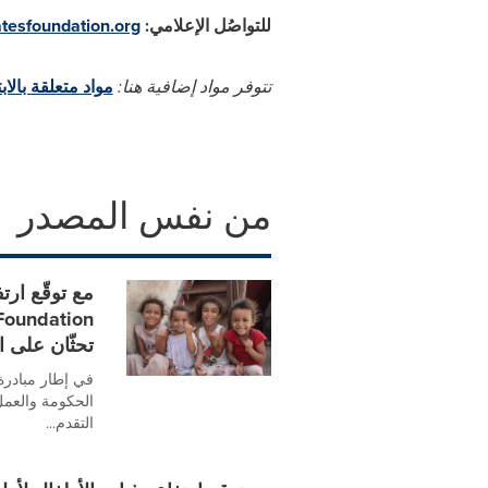
للتواصُل الإعلامي:
esfoundation.org
تتوفر مواد إضافية هنا:
مواد متعلقة بالا
من نفس المصدر
مع توقّع ار
تحثّان على 
الحكومة والعمل
التقدم...