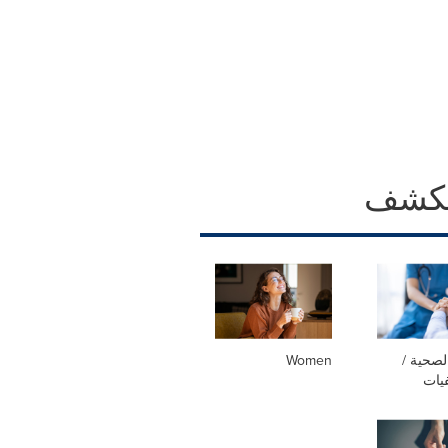
كشف
لصحية /
Women
يات