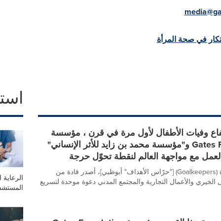
media@gat
بتكار في صحة المرأة
است
تفاع وفيات الأطفال لأول مرة في قرن ، مؤسسة
Gates Foundation و"مؤسسة محمد بن زايد للأثر الإنساني"
العمل مع مواجهة العالم لنقطة تحوّل حرجة
في إطار مبادرة (Goalkeepers) ["حرّاس الأهداف" أبوظبي]، أصدر قادة من
الرعاية ا
 الخيري والأعمال التجارية والمجتمع المدني دعوة موحدة لتسريع
المستشف