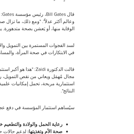
قال
Bill Gates
، رئيس مؤسسة
Gates
:
وعالم أكثر عدلاً". "ومع ذلك، ما تزال ص
الوقاية منها، أو يَعشن بصحة متدهورة. يج
لسد الفجوات المستمرة بين التمويل وال
في الابتكارات في صحة المرأة، والمساهم
قالت الدكتورة
Zaidi
: "هذا هو أكبر است
مجال مُهمَل ويعاني من نقص التمويل، 
استثمارية مربحة، تحمل إمكانيات علمية 
النتائج".
سيُساهم استثمار المؤسسة في دفع عجلة
رعاية الحمل والولادة والتطعيم خ
صحة الأم وتغذيتها:
لدعم حالات حم