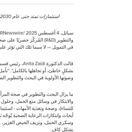
استثمارات تمتد حتى عام 2030 لتحفيز الابتكار في مجالات صحة الأم، والدورة الشهرية، وصحة النساء، والصحة الجنسية للنساء عالميًا
سياتل، 4 أغسطس 2025 /
RNewswire
والتطوير (
R&D
في التمويل — لا سيما تلك التي تؤثر ع
قالت الدكتورة
Anita Zaidi
، رئيس قسم
بشكلٍ خاطئ، أو تجاهلها بالكامل". "نأمل 
وصوتها الأولوية في البحث والتطوير الص
ما يزال البحث والتطوير في صحة المرأة
والابتكار في وسائل منع الحمل، وحلول 
للنساء)، وصحة وتغذية الأمهات - استثما
أبحاث وابتكارات الرعاية الصحية يُوجّه
وسكري الحمل، ونزيف الحيض الغزير، وال
بشكلٍ كافٍ.