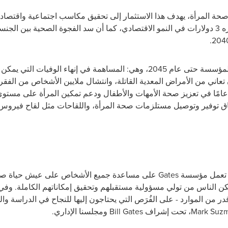
ة المرأة، يهدف هذا الاستثمار إلى تحقيق مكاسب اجتماعية واقتصادية 
يُستثمَر في صحة المرأة يُحقق عائدًا قدره 3 دولارات في النمو الاقتصادي، كما أن سد الفجوة الص
تدعم هذه الجهود الأهداف طويلة الأمد للمؤسسة حتى عام 2045، وهي: المساهمة في إن
 تعاني من الأمراض المعدية القاتلة، وانتشال ملايين الأشخاص من الفق
ذا الالتزام على إرثٍ يمتد لأكثر من 25 عامًا في تعزيز صحة الأمهات والأطفال ودعم تمكين المرأة
 توفير وتوصيل مستلزمات صحة المرأة، واللقاحات مثل لقاح فيروس ا
مة، تعمل مؤسسة
Gates
على مساعدة جميع الأشخاص على عيش حياة صحية 
ن الناس من تولي مسؤولية مستقبلهم وتحقيق إمكاناتهم الكاملة. وفي 
 من الموارد - على الفُرَص التي يحتاجون إليها للنجاح في الدراسة وا
Mark Suz
، تحت إشراف
Bill Gates
ومجلسنا الإداري.