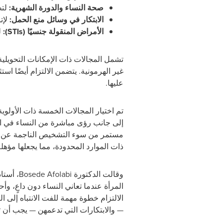
صحة النساء والدورة الشهرية:
لت
الابتكار في وسائل منع الحمل:
لإت
الأمراض المنقولة جنسيًا (
STIs
):
ل
تشمل المجالات ذات الإمكانات التحويلية
غير الهرمونية. يتضمن الالتزام أيضًا ا
عليها.
تم اختيار المجالات الخمسة ذات الأولوية 
إلى جانب رؤى مباشرة من النساء في ال
مستمر من سوء التشخيص الناجمة عن فجوات
ذات الموارد المحدودة، مما يجعلها مؤ
وقالت الدكتورة
Bosede Afolabi
، أستا
المرأة عندما تعاني النساء دون داعٍ، وأ
الالتزام خطوة مهمة للفت الانتباه إلى ال
— والابتكارات التي تدعمهن — يجب أن 