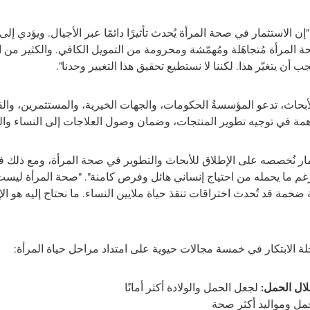
 "إن الاستثمار في صحة المرأة يُحدث تأثيرًا دائمًا عبر الأجيال. ويؤدي 
حة المرأة مُتجاهَلة ومُهمّشة ومحرومة من التمويل الكافي. والكثير من ال
ب أن يتغيّر هذا. لكننا لا نستطيع تحقيق هذا التغيير وحدنا".
أبحاث، تدعو المؤسسةُ الحكومات، والجهات الخيرية، والمستثمرين، وال
ة في توجيه تطوير المنتجات، وضمان وصول العلاجات إلى النساء والفتيا
ثمار نُخصصه على الإطلاق للأبحاث والتطوير في صحة المرأة، ومع ذلك 
رغم ما يحمله من احتياج إنساني هائل وفرص كامنة". "صحة المرأة ل
ضخمة قد تُحدث اختراقات تنقذ حياة ملايين النساء. ما نحتاج إليه هو ال
 الابتكار في خمسة مجالات حيوية على امتداد مراحل حياة المرأة:
لال الحمل:
لجعل الحمل والولادة أكثر أمانًا
ل ومواليد أكثر صحة