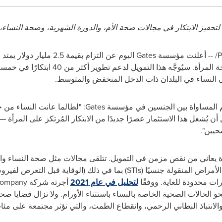
P
/ -- أعلنت مؤسسة
Gates
) المُركّز حصريًا على صحة المرأة. سيُو
لى النساء في البلدان ذات الدخل المنخفض والمتوسط.
 المساواة بين الجنسين في مؤسسة
Gates
: "لطالما عانت النساء من 
أن يُشعل هذا الاستثمار عصرًا جديدًا من الابتكار المُرتكز على المرأة 
حيين".
 يعاني من نقص مزمن في التمويل. تتلقى مجالات مثل صحة النساء والد
الأمراض المنقولة جنسيًا
(STIs)
بما في ذلك
(الوقاية قبل التعرض لفيرو
رات محدودة للغاية. ووفقًا
لتحليل في عام 2021
أجرته شركة
Company
 نحو الحالات الصحية الخاصة بالنساء باستثناء الأورام. ولا تزال قضايا
انتباذ البطاني الرحمي، وانقطاع الطمث، والتي تؤثر مجتمعة على مئات