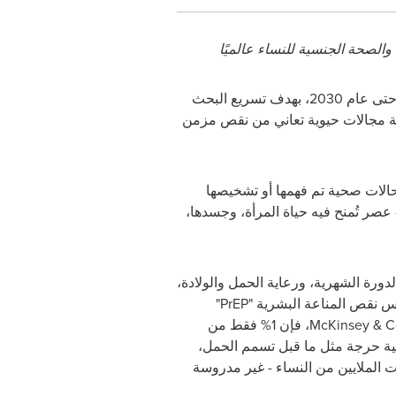
اليوم عن التزام بقيمة 2.5 مليار دولار يمتد حتى عام 2030، بهدف تسريع البحث
جَّه هذا التمويل لدعم تطوير أكثر من 40 ابتكارًا في خمسة مجالات حيوية تعاني من نقص مزمن
حالات صحية تم فهمها أو تشخيصها
— عصر تُمنح فيه حياة المرأة، وجسدها،
ورة الشهرية، ورعاية الحمل والولادة،
س نقص المناعة البشرية "
PrEP
"
McKinsey & 
، فإن 1% فقط من
 صحية حرجة مثل ما قبل تسمم الحمل،
 الملايين من النساء - غير مدروسة