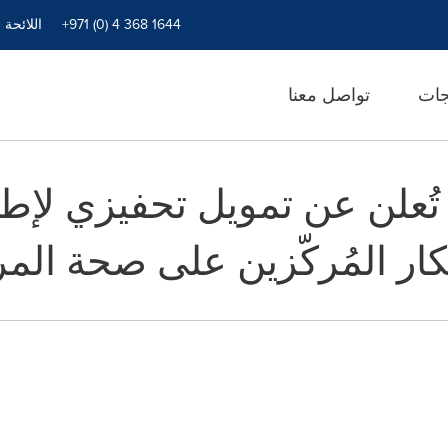
+971 (0) 4 368 1644
اللائحة 
جات
تواصل معنا
مؤسسة Gates تُعلن عن تمويل تحفيز
كار المُركّزين على صحة المر